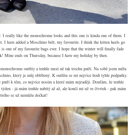
r. I really like the monochrome looks and this one is kinda one of them. I
it. I have added a Moschino belt, my favourite. I think the kitten heels go
 is one of my favourite bags ever. I hope that the winter will finally fade
k! Mine ends on Thursday, because I have my holiday by then.
i monochrome outfity a tenhle mezi ně tak trochu patří. Na sobě jsem měla
hino, který je můj oblíbený. K outfitu se mi nejvíce hodí tyhle podpatky.
 patří k těm, co nejvíce nosím a které mám nejraději. Doufám, že tenhle
 týden - já mám tenhle nabitý až až, ale končí mi už ve čtvrtek - pak mám
etrého se už nemůžu dočkat!