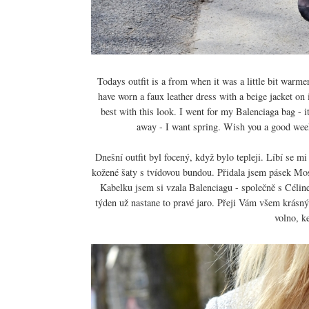
Todays outfit is a from when it was a little bit warme
have worn a faux leather dress with a beige jacket on 
best with this look. I went for my Balenciaga bag - it
away - I want spring. Wish you a good wee
Dnešní outfit byl focený, když bylo tepleji. Líbí se m
kožené šaty s tvídovou bundou. Přidala jsem pásek Mosc
Kabelku jsem si vzala Balenciagu - společně s Céline
týden už nastane to pravé jaro. Přeji Vám všem krásný
volno, k