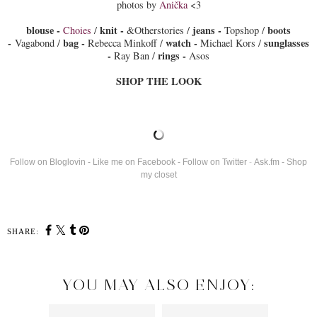
photos by
Anička
<3
blouse -
knit -
jeans -
boots
Choies
/
&Otherstories /
Topshop /
-
bag -
watch -
sunglasses
Vagabond /
Rebecca Minkoff /
Michael Kors /
-
rings -
Ray Ban /
Asos
SHOP THE LOOK
Follow on Bloglovin
-
Like me on Facebook
-
Follow on Twitter
-
Ask.fm
-
Shop
my closet
SHARE:
YOU MAY ALSO ENJOY: