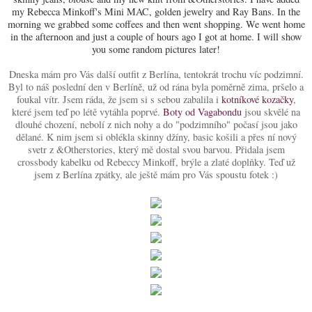
my Rebecca Minkoff's Mini MAC, golden jewelry and Ray Bans. In the
morning we grabbed some coffees and then went shopping. We went home
in the afternoon and just a couple of hours ago I got at home. I will show
you some random pictures later!
Dneska mám pro Vás další outfit z Berlína, tentokrát trochu víc podzimní.
Byl to náš poslední den v Berlíně, už od rána byla poměrně zima, pršelo a
foukal vítr. Jsem ráda, že jsem si s sebou zabalila i
kotníkové kozačky
,
které jsem teď po létě vytáhla poprvé
.
Boty od Vagabondu
jsou skvělé na
dlouhé chození, nebolí z nich nohy a do "podzimního" počasí jsou jako
dělané. K nim jsem si oblékla skinny džíny, basic košili a přes ní nový
svetr z &Otherstories, který mě dostal svou barvou. Přidala jsem
crossbody kabelku od Rebeccy Minkoff, brýle a zlaté doplňky. Teď už
jsem z Berlína zpátky, ale ještě mám pro Vás spoustu fotek :)