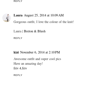
REPLY
Laura
August 25, 2014 at 10:09 AM
Gorgeous outfit, I love the colour of the knit!
Laura |
Breton & Blush
REPLY
kizi
November 6, 2014 at 2:10 PM
Awesome outfit and super cool pics
Have an amazing day!
friv 4
,
friv
REPLY