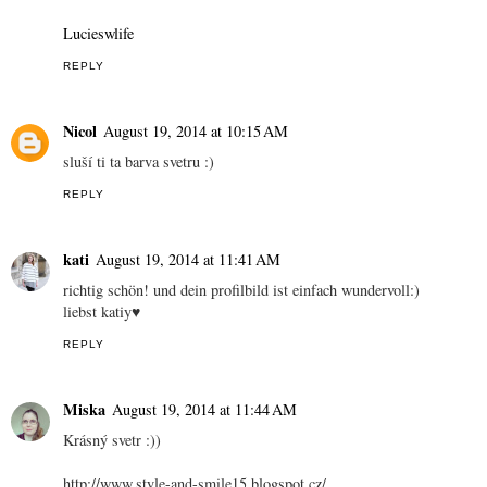
Lucieswlife
REPLY
Nicol
August 19, 2014 at 10:15 AM
sluší ti ta barva svetru :)
REPLY
kati
August 19, 2014 at 11:41 AM
richtig schön! und dein profilbild ist einfach wundervoll:)
liebst katiy♥
REPLY
Miska
August 19, 2014 at 11:44 AM
Krásný svetr :))
http://www.style-and-smile15.blogspot.cz/