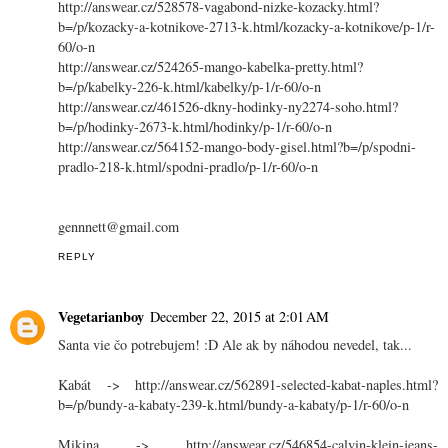
http://answear.cz/528578-vagabond-nizke-kozacky.html?
b=/p/kozacky-a-kotnikove-2713-k.html/kozacky-a-kotnikove/p-1/r-
60/o-n
http://answear.cz/524265-mango-kabelka-pretty.html?
b=/p/kabelky-226-k.html/kabelky/p-1/r-60/o-n
http://answear.cz/461526-dkny-hodinky-ny2274-soho.html?
b=/p/hodinky-2673-k.html/hodinky/p-1/r-60/o-n
http://answear.cz/564152-mango-body-gisel.html?b=/p/spodni-
pradlo-218-k.html/spodni-pradlo/p-1/r-60/o-n
gennnett@gmail.com
REPLY
Vegetarianboy
December 22, 2015 at 2:01 AM
Santa vie čo potrebujem! :D Ale ak by náhodou nevedel, tak...
Kabát -> http://answear.cz/562891-selected-kabat-naples.html?
b=/p/bundy-a-kabaty-239-k.html/bundy-a-kabaty/p-1/r-60/o-n
Mikina -> http://answear.cz/546854-calvin-klein-jeans-