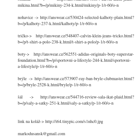
mikina.html?b=/p/mikiny-234-k.html/mikiny/p-1/r-60/o-n
nohavice -> http://answear.cz/530424-selected-kalhoty-plain.html?
b=/p/kalhoty-237-k.html/kalhoty/p-1/r-60/o-n
tričko-> http://answear.cz/548407-calvin-klein-jeans-tricko.html?
b=/p/t-shirt-a-polo-238-k.html/t-shirt-a-polo/p-1/r-60/o-n
boty-> http://answear.cz/562551-adidas-originals-boty-superstar-
foundation.html?b=/p/sportovni-a-lifestyle-244-k.html/sportovni-
a-lifestyle/p-1/r-60/o-n
brýle -> http://answear.cz/573907-ray-ban-bryle-clubmaster.html?
b=/p/bryle-2528-k.html/bryle/p-1/r-60/o-n
šál -> http://answear.cz/544716-review-sala-ikat-plaid.html?
b=/p/saly-a-satky-251-k.html/saly-a-satky/p-1/r-60/o-n
link na koláž-> http://i64.tinypic.com/s1nhc0.jpg
markodusansk@gmail.com