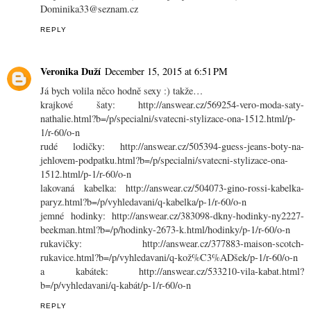
Dominika33@seznam.cz
REPLY
Veronika Duží
December 15, 2015 at 6:51 PM
Já bych volila něco hodně sexy :) takže…
krajkové šaty: http://answear.cz/569254-vero-moda-saty-
nathalie.html?b=/p/specialni/svatecni-stylizace-ona-1512.html/p-
1/r-60/o-n
rudé lodičky: http://answear.cz/505394-guess-jeans-boty-na-
jehlovem-podpatku.html?b=/p/specialni/svatecni-stylizace-ona-
1512.html/p-1/r-60/o-n
lakovaná kabelka: http://answear.cz/504073-gino-rossi-kabelka-
paryz.html?b=/p/vyhledavani/q-kabelka/p-1/r-60/o-n
jemné hodinky: http://answear.cz/383098-dkny-hodinky-ny2227-
beekman.html?b=/p/hodinky-2673-k.html/hodinky/p-1/r-60/o-n
rukavičky: http://answear.cz/377883-maison-scotch-
rukavice.html?b=/p/vyhledavani/q-kož%C3%ADšek/p-1/r-60/o-n
a kabátek: http://answear.cz/533210-vila-kabat.html?
b=/p/vyhledavani/q-kabát/p-1/r-60/o-n
REPLY