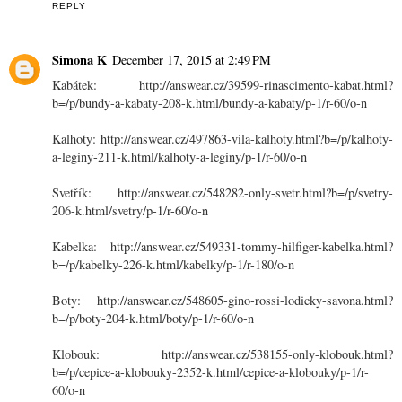
REPLY
Simona K
December 17, 2015 at 2:49 PM
Kabátek: http://answear.cz/39599-rinascimento-kabat.html?
b=/p/bundy-a-kabaty-208-k.html/bundy-a-kabaty/p-1/r-60/o-n
Kalhoty: http://answear.cz/497863-vila-kalhoty.html?b=/p/kalhoty-
a-leginy-211-k.html/kalhoty-a-leginy/p-1/r-60/o-n
Svetřík: http://answear.cz/548282-only-svetr.html?b=/p/svetry-
206-k.html/svetry/p-1/r-60/o-n
Kabelka: http://answear.cz/549331-tommy-hilfiger-kabelka.html?
b=/p/kabelky-226-k.html/kabelky/p-1/r-180/o-n
Boty: http://answear.cz/548605-gino-rossi-lodicky-savona.html?
b=/p/boty-204-k.html/boty/p-1/r-60/o-n
Klobouk: http://answear.cz/538155-only-klobouk.html?
b=/p/cepice-a-klobouky-2352-k.html/cepice-a-klobouky/p-1/r-
60/o-n