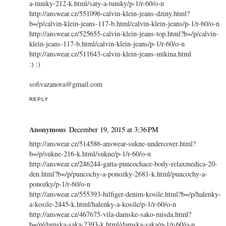
a-tuniky-212-k.html/saty-a-tuniky/p-1/r-60/o-n
http://answear.cz/551096-calvin-klein-jeans-dziny.html?
b=/p/calvin-klein-jeans-117-b.html/calvin-klein-jeans/p-1/r-60/o-n
http://answear.cz/525655-calvin-klein-jeans-top.html?b=/p/calvin-
klein-jeans-117-b.html/calvin-klein-jeans/p-1/r-60/o-n
http://answear.cz/511643-calvin-klein-jeans-mikina.html
:) :)
sofivazanova@gmail.com
REPLY
Anonymous
December 19, 2015 at 3:36 PM
http://answear.cz/514586-answear-sukne-undercover.html?
b=/p/sukne-216-k.html/sukne/p-1/r-60/o-n
http://answear.cz/246244-gatta-puncochace-body-relaxmedica-20-
den.html?b=/p/puncochy-a-ponozky-2681-k.html/puncochy-a-
ponozky/p-1/r-60/o-n
http://answear.cz/555393-hilfiger-denim-kosile.html?b=/p/halenky-
a-kosile-2445-k.html/halenky-a-kosile/p-1/r-60/o-n
http://answear.cz/467675-vila-damske-sako-misda.html?
b=/p/damska-saka-2393-k.html/damska-saka/p-1/r-60/o-n