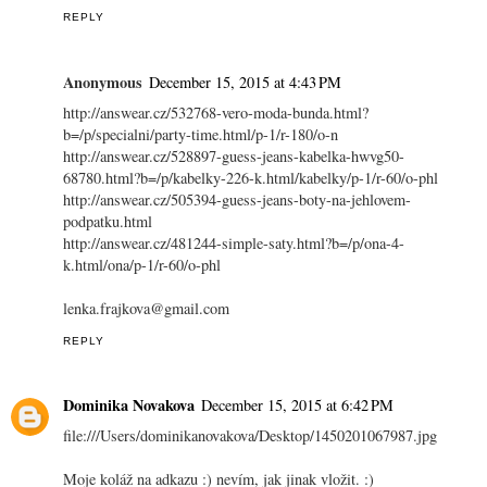
REPLY
Anonymous
December 15, 2015 at 4:43 PM
http://answear.cz/532768-vero-moda-bunda.html?
b=/p/specialni/party-time.html/p-1/r-180/o-n
http://answear.cz/528897-guess-jeans-kabelka-hwvg50-
68780.html?b=/p/kabelky-226-k.html/kabelky/p-1/r-60/o-phl
http://answear.cz/505394-guess-jeans-boty-na-jehlovem-
podpatku.html
http://answear.cz/481244-simple-saty.html?b=/p/ona-4-
k.html/ona/p-1/r-60/o-phl
lenka.frajkova@gmail.com
REPLY
Dominika Novakova
December 15, 2015 at 6:42 PM
file:///Users/dominikanovakova/Desktop/1450201067987.jpg
Moje koláž na adkazu :) nevím, jak jinak vložit. :)