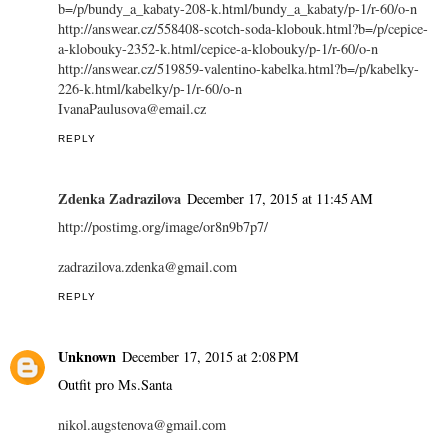
b=/p/bundy_a_kabaty-208-k.html/bundy_a_kabaty/p-1/r-60/o-n
http://answear.cz/558408-scotch-soda-klobouk.html?b=/p/cepice-
a-klobouky-2352-k.html/cepice-a-klobouky/p-1/r-60/o-n
http://answear.cz/519859-valentino-kabelka.html?b=/p/kabelky-
226-k.html/kabelky/p-1/r-60/o-n
IvanaPaulusova@email.cz
REPLY
Zdenka Zadrazilova
December 17, 2015 at 11:45 AM
http://postimg.org/image/or8n9b7p7/
zadrazilova.zdenka@gmail.com
REPLY
Unknown
December 17, 2015 at 2:08 PM
Outfit pro Ms.Santa
nikol.augstenova@gmail.com