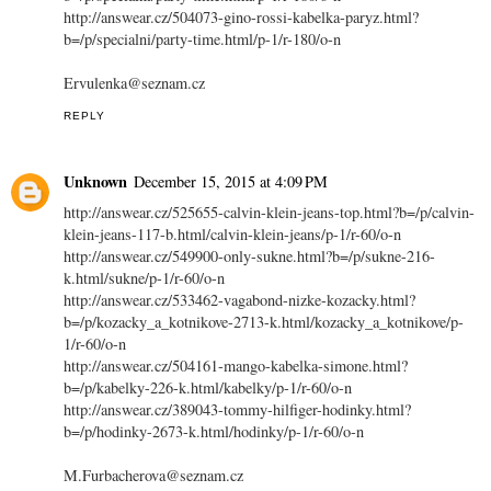
http://answear.cz/504073-gino-rossi-kabelka-paryz.html?
b=/p/specialni/party-time.html/p-1/r-180/o-n
Ervulenka@seznam.cz
REPLY
Unknown
December 15, 2015 at 4:09 PM
http://answear.cz/525655-calvin-klein-jeans-top.html?b=/p/calvin-
klein-jeans-117-b.html/calvin-klein-jeans/p-1/r-60/o-n
http://answear.cz/549900-only-sukne.html?b=/p/sukne-216-
k.html/sukne/p-1/r-60/o-n
http://answear.cz/533462-vagabond-nizke-kozacky.html?
b=/p/kozacky_a_kotnikove-2713-k.html/kozacky_a_kotnikove/p-
1/r-60/o-n
http://answear.cz/504161-mango-kabelka-simone.html?
b=/p/kabelky-226-k.html/kabelky/p-1/r-60/o-n
http://answear.cz/389043-tommy-hilfiger-hodinky.html?
b=/p/hodinky-2673-k.html/hodinky/p-1/r-60/o-n
M.Furbacherova@seznam.cz