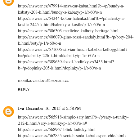
http://answear.cz/479914-answear-kabat.html?b=/p/bundy-a-
kabaty-208-k.html/bundy-a-kabaty/p-1/r-60/o-n
http://answear.cz/54244-koton-halenka.html?b=/p/halenky-a-
kosile-2445-k.html/halenky-a-kosile/p-1/r-60/o-n
http://answear.cz/506303-medicine-kalhoty-heritage.html
http://answear.cz/406070-gino-rossi-sandaly.html?b=/p/boty-204-
k.html/boty/p-1/r-60/o-n
http://answear.cz/571606-silvian-heach-kabelka-kellogg.html?
b=/p/kabelky-226-k.html/kabelky/p-1/r-60/o-n
http://answear.cz/389639-fossil-hodinky-es3433.html?
b=/p/doplnky-205-k.html/doplnky/p-1/r-60/o-n
monika.vandova@seznam.cz
REPLY
Iva
December 16, 2015 at 5:58 PM
http://answear.cz/565918-simple-saty.html?b=/p/saty-a-tuniky-
212-k.html/saty-a-tuniky/p-1/r-60/o-n#
http://answear.cz/568967-blink-lodicky.html
http://answear.cz/562855-scotch-soda-kabat-aspen-chic.html?