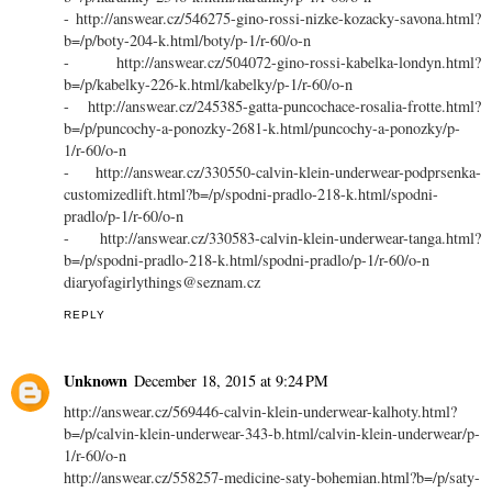
- http://answear.cz/546275-gino-rossi-nizke-kozacky-savona.html?
b=/p/boty-204-k.html/boty/p-1/r-60/o-n
- http://answear.cz/504072-gino-rossi-kabelka-londyn.html?
b=/p/kabelky-226-k.html/kabelky/p-1/r-60/o-n
- http://answear.cz/245385-gatta-puncochace-rosalia-frotte.html?
b=/p/puncochy-a-ponozky-2681-k.html/puncochy-a-ponozky/p-
1/r-60/o-n
- http://answear.cz/330550-calvin-klein-underwear-podprsenka-
customizedlift.html?b=/p/spodni-pradlo-218-k.html/spodni-
pradlo/p-1/r-60/o-n
- http://answear.cz/330583-calvin-klein-underwear-tanga.html?
b=/p/spodni-pradlo-218-k.html/spodni-pradlo/p-1/r-60/o-n
diaryofagirlythings@seznam.cz
REPLY
Unknown
December 18, 2015 at 9:24 PM
http://answear.cz/569446-calvin-klein-underwear-kalhoty.html?
b=/p/calvin-klein-underwear-343-b.html/calvin-klein-underwear/p-
1/r-60/o-n
http://answear.cz/558257-medicine-saty-bohemian.html?b=/p/saty-