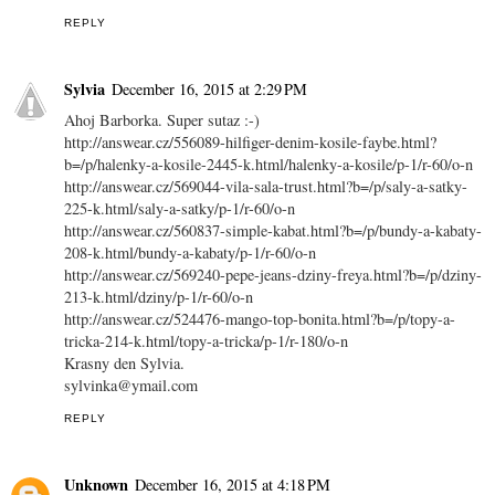
REPLY
Sylvia
December 16, 2015 at 2:29 PM
Ahoj Barborka. Super sutaz :-)
http://answear.cz/556089-hilfiger-denim-kosile-faybe.html?
b=/p/halenky-a-kosile-2445-k.html/halenky-a-kosile/p-1/r-60/o-n
http://answear.cz/569044-vila-sala-trust.html?b=/p/saly-a-satky-
225-k.html/saly-a-satky/p-1/r-60/o-n
http://answear.cz/560837-simple-kabat.html?b=/p/bundy-a-kabaty-
208-k.html/bundy-a-kabaty/p-1/r-60/o-n
http://answear.cz/569240-pepe-jeans-dziny-freya.html?b=/p/dziny-
213-k.html/dziny/p-1/r-60/o-n
http://answear.cz/524476-mango-top-bonita.html?b=/p/topy-a-
tricka-214-k.html/topy-a-tricka/p-1/r-180/o-n
Krasny den Sylvia.
sylvinka@ymail.com
REPLY
Unknown
December 16, 2015 at 4:18 PM