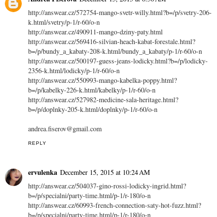
http://answear.cz/572754-mango-svetr-willy.html?b=/p/svetry-206-
k.html/svetry/p-1/r-60/o-n
http://answear.cz/490911-mango-dziny-paty.html
http://answear.cz/569416-silvian-heach-kabat-forestale.html?
b=/p/bundy_a_kabaty-208-k.html/bundy_a_kabaty/p-1/r-60/o-n
http://answear.cz/500197-guess-jeans-lodicky.html?b=/p/lodicky-
2356-k.html/lodicky/p-1/r-60/o-n
http://answear.cz/550993-mango-kabelka-poppy.html?
b=/p/kabelky-226-k.html/kabelky/p-1/r-60/o-n
http://answear.cz/527982-medicine-sala-heritage.html?
b=/p/doplnky-205-k.html/doplnky/p-1/r-60/o-n
andrea.fiserov@gmail.com
REPLY
ervulenka
December 15, 2015 at 10:24 AM
http://answear.cz/504037-gino-rossi-lodicky-ingrid.html?
b=/p/specialni/party-time.html/p-1/r-180/o-n
http://answear.cz/60993-french-connection-saty-hot-fuzz.html?
b=/p/specialni/party-time.html/p-1/r-180/o-n