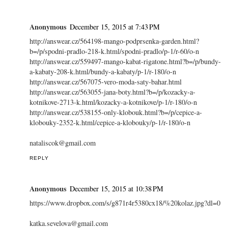
Anonymous
December 15, 2015 at 7:43 PM
http://answear.cz/564198-mango-podprsenka-garden.html?
b=/p/spodni-pradlo-218-k.html/spodni-pradlo/p-1/r-60/o-n
http://answear.cz/559497-mango-kabat-rigatone.html?b=/p/bundy-
a-kabaty-208-k.html/bundy-a-kabaty/p-1/r-180/o-n
http://answear.cz/567075-vero-moda-saty-bahar.html
http://answear.cz/563055-jana-boty.html?b=/p/kozacky-a-
kotnikove-2713-k.html/kozacky-a-kotnikove/p-1/r-180/o-n
http://answear.cz/538155-only-klobouk.html?b=/p/cepice-a-
klobouky-2352-k.html/cepice-a-klobouky/p-1/r-180/o-n
nataliscok@gmail.com
REPLY
Anonymous
December 15, 2015 at 10:38 PM
https://www.dropbox.com/s/g871r4r5380cx18/%20kolaz.jpg?dl=0
katka.sevelova@gmail.com