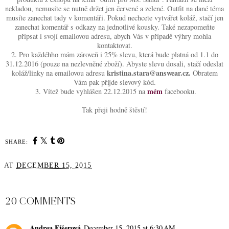
nekladou, nemusíte se nutně držet jen červené a zelené. Outfit na dané téma
musíte zanechat tady v komentáři. Pokud nechcete vytvářet koláž, stačí jen
zanechat komentář s odkazy na jednotlivé kousky. Také nezapomeňte
připsat i svojí emailovou adresu, abych Vás v případě výhry mohla
kontaktovat.
2. Pro každéhho mám zároveň i 25% slevu, která bude platná od 1.1 do
31.12.2016 (pouze na nezlevněné zboží). Abyste slevu dosali, stačí odeslat
kristina.stara@answear.cz.
koláž/linky na emailovou adresu
Obratem
Vám pak přijde slevový kód.
mém
3. Vítež bude vyhlášen 22.12.2015 na
facebooku.
Tak přeji hodně štěstí!
SHARE:
AT
DECEMBER 15, 2015
SHARE
20 COMMENTS
Andrea Fišerová
December 15, 2015 at 6:30 AM