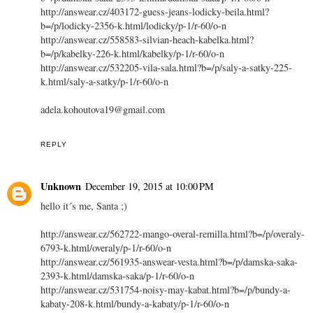
http://answear.cz/403172-guess-jeans-lodicky-beila.html?
b=/p/lodicky-2356-k.html/lodicky/p-1/r-60/o-n
http://answear.cz/558583-silvian-heach-kabelka.html?
b=/p/kabelky-226-k.html/kabelky/p-1/r-60/o-n
http://answear.cz/532205-vila-sala.html?b=/p/saly-a-satky-225-
k.html/saly-a-satky/p-1/r-60/o-n
adela.kohoutova19@gmail.com
REPLY
Unknown
December 19, 2015 at 10:00 PM
hello it´s me, Santa ;)
http://answear.cz/562722-mango-overal-remilla.html?b=/p/overaly-
6793-k.html/overaly/p-1/r-60/o-n
http://answear.cz/561935-answear-vesta.html?b=/p/damska-saka-
2393-k.html/damska-saka/p-1/r-60/o-n
http://answear.cz/531754-noisy-may-kabat.html?b=/p/bundy-a-
kabaty-208-k.html/bundy-a-kabaty/p-1/r-60/o-n