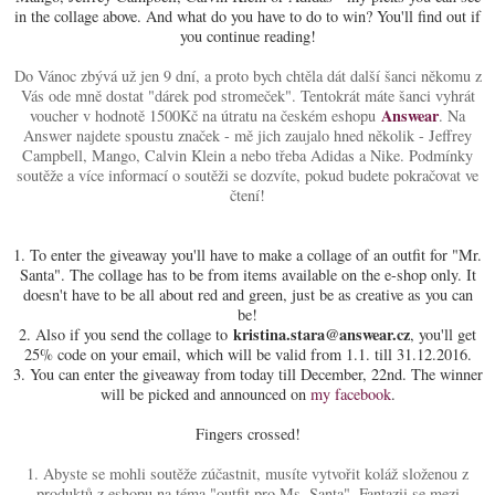
in the collage above. And what do you have to do to win? You'll find out if
you continue reading!
Do Vánoc zbývá už jen 9 dní, a proto bych chtěla dát další šanci někomu z
Vás ode mně dostat "dárek pod stromeček". Tentokrát máte šanci vyhrát
Answear
voucher v hodnotě 1500Kč na útratu na českém eshopu
. Na
Answer najdete spoustu značek - mě jich zaujalo hned několik - Jeffrey
Campbell, Mango, Calvin Klein a nebo třeba Adidas a Nike. Podmínky
soutěže a více informací o soutěži se dozvíte, pokud budete pokračovat ve
čtení!
1. To enter the giveaway you'll have to make a collage of an outfit for "Mr.
Santa". The collage has to be from items available on the e-shop only. It
doesn't have to be all about red and green, just be as creative as you can
be!
kristina.stara@answear.cz
2. Also if you send the collage to
, you'll get
25% code on your email, which will be valid from 1.1. till 31.12.2016.
3. You can enter the giveaway from today till December, 22nd. The winner
will be picked and announced on
my facebook
.
Fingers crossed!
1. Abyste se mohli soutěže zúčastnit, musíte vytvořit koláž složenou z
produktů z eshopu na téma "outfit pro Ms. Santa". Fantazii se mezi