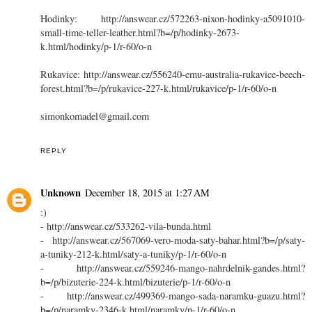
Hodinky: http://answear.cz/572263-nixon-hodinky-a5091010-
small-time-teller-leather.html?b=/p/hodinky-2673-
k.html/hodinky/p-1/r-60/o-n
Rukavice: http://answear.cz/556240-emu-australia-rukavice-beech-
forest.html?b=/p/rukavice-227-k.html/rukavice/p-1/r-60/o-n
simonkomadel@gmail.com
REPLY
Unknown
December 18, 2015 at 1:27 AM
:)
- http://answear.cz/533262-vila-bunda.html
- http://answear.cz/567069-vero-moda-saty-bahar.html?b=/p/saty-
a-tuniky-212-k.html/saty-a-tuniky/p-1/r-60/o-n
- http://answear.cz/559246-mango-nahrdelnik-gandes.html?
b=/p/bizuterie-224-k.html/bizuterie/p-1/r-60/o-n
- http://answear.cz/499369-mango-sada-naramku-guazu.html?
b=/p/naramky-2346-k.html/naramky/p-1/r-60/o-n