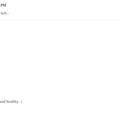
2 PM
ách...
 and healthy :)