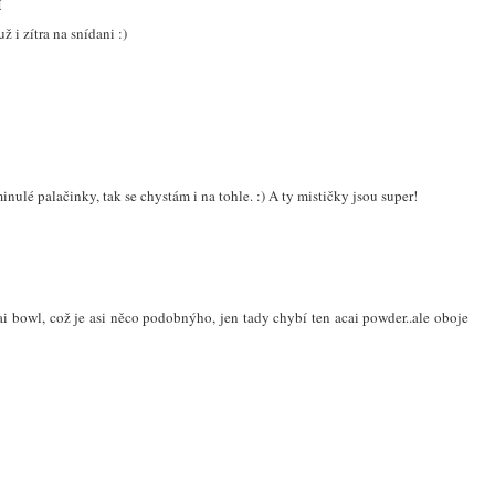
M
 i zítra na snídani :)
nulé palačinky, tak se chystám i na tohle. :) A ty mističky jsou super!
i bowl, což je asi něco podobnýho, jen tady chybí ten acai powder..ale oboje