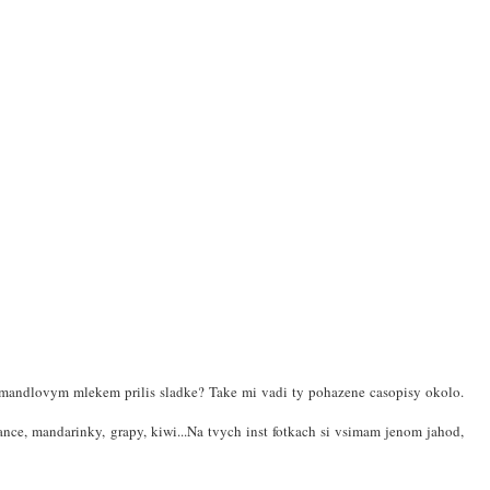
im mandlovym mlekem prilis sladke? Take mi vadi ty pohazene casopisy okolo.
nce, mandarinky, grapy, kiwi...Na tvych inst fotkach si vsimam jenom jahod,