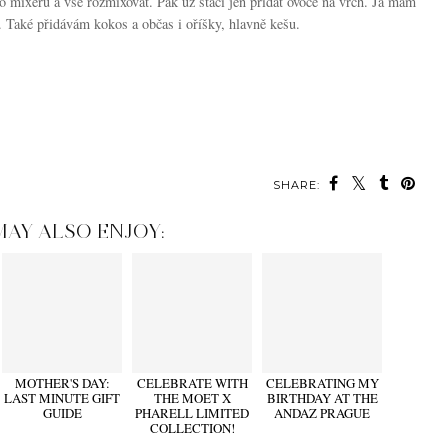
do mixéru a vše rozmixovat. Pak už stačí jen přidat ovoce na vrch. Já mám
. Také přidávám kokos a občas i oříšky, hlavně kešu.
SHARE:
MAY ALSO ENJOY:
MOTHER'S DAY:
CELEBRATE WITH
CELEBRATING MY
LAST MINUTE GIFT
THE MOET X
BIRTHDAY AT THE
GUIDE
PHARELL LIMITED
ANDAZ PRAGUE
COLLECTION!