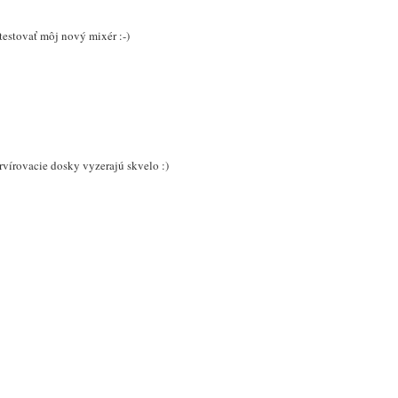
testovať môj nový mixér :-)
vírovacie dosky vyzerajú skvelo :)