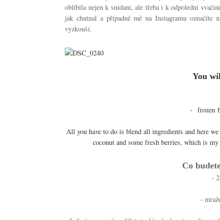
oblíbila nejen k snídani, ale třeba i k odpolední svač
jak chutnal a případně mě na Instagramu označíte n
vyzkouší.
You wil
-
frozen
All you have to do is blend all ingredients and here w
coconut and some fresh berries, which is my 
Co budete
- 
- mraž