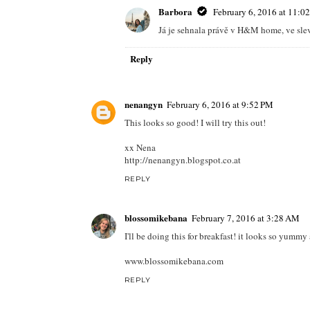
Barbora
February 6, 2016 at 11:0
Já je sehnala právě v H&M home, ve slev
Reply
nenangyn
February 6, 2016 at 9:52 PM
This looks so good! I will try this out!
xx Nena
http://nenangyn.blogspot.co.at
REPLY
blossomikebana
February 7, 2016 at 3:28 AM
I'll be doing this for breakfast! it looks so yummy
www.blossomikebana.com
REPLY