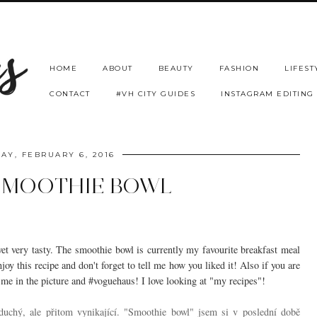
HOME
ABOUT
BEAUTY
FASHION
LIFEST
CONTACT
#VH CITY GUIDES
INSTAGRAM EDITING
AY, FEBRUARY 6, 2016
 SMOOTHIE BOWL
yet very tasty. The smoothie bowl is currently my favourite breakfast meal
joy this recipe and don't forget to tell me how you liked it! Also if you are
me in the picture and #voguehaus! I love looking at "my recipes"!
duchý, ale přitom vynikající. "Smoothie bowl" jsem si v poslední době