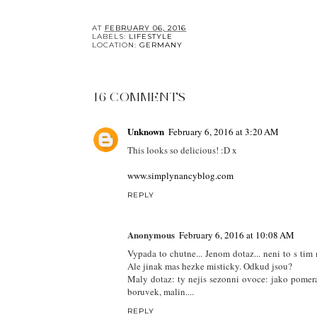
AT
FEBRUARY 06, 2016
LABELS:
LIFESTYLE
LOCATION:
GERMANY
16 COMMENTS
Unknown
February 6, 2016 at 3:20 AM
This looks so delicious! :D x
www.simplynancyblog.com
REPLY
Anonymous
February 6, 2016 at 10:08 AM
Vypada to chutne... Jenom dotaz... neni to s t
Ale jinak mas hezke misticky. Odkud jsou?
Maly dotaz: ty nejis sezonni ovoce: jako pomera
boruvek, malin....
REPLY