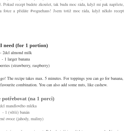
ině. Pokud recept budete zkoušet, tak budu moc ráda, když mi pak napíšete,
a fotce a přidáte #voguehaus! Jsem totiž moc ráda, když někdo recept
l need (for 1 portion)
- 2dcl almond milk
- 1 larger banana
berries (strawberry, raspberry)
e go! The recipe takes max. 5 minutes. For toppings you can go for banana,
favourite combination. You can also add some nuts, like cashew.
 potřebovat (na 1 porci)
2dcl mandlového mléka
- 1 (větší) banán
ené ovoce (jahody, maliny)