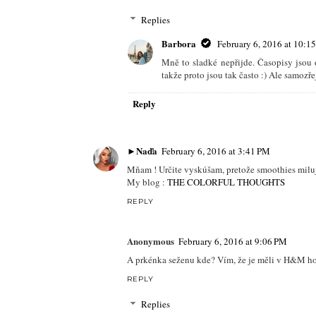
Replies
Barbora
February 6, 2016 at 10:1
Mně to sladké nepřijde. Časopisy jsou 
takže proto jsou tak často :) Ale samozř
Reply
►Naďa
February 6, 2016 at 3:41 PM
Mňam ! Určite vyskúšam, pretože smoothies milu
My blog :
THE COLORFUL THOUGHTS
REPLY
Anonymous
February 6, 2016 at 9:06 PM
A prkénka seženu kde? Vím, že je měli v H&M ho
REPLY
Replies