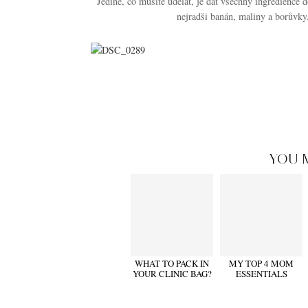
Jediné, co musíte udělat, je dát všechny ingredience 
nejradši banán, maliny a borůvky
YOU 
WHAT TO PACK IN
MY TOP 4 MOM
YOUR CLINIC BAG?
ESSENTIALS