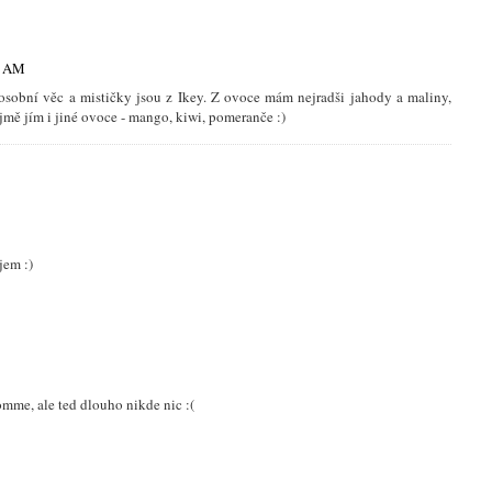
5 AM
osobní věc a mističky jsou z Ikey. Z ovoce mám nejradši jahody a maliny,
ejmě jím i jiné ovoce - mango, kiwi, pomeranče :)
jem :)
mme, ale ted dlouho nikde nic :(