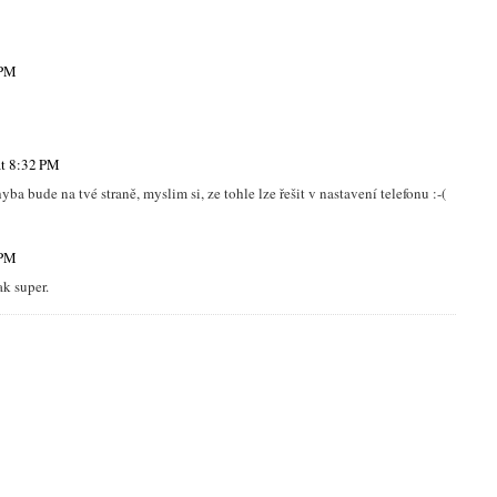
 PM
at 8:32 PM
a bude na tvé straně, myslim si, ze tohle lze řešit v nastavení telefonu :-(
 PM
ak super.