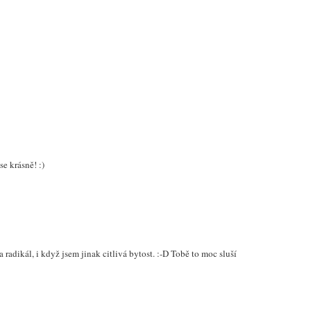
e krásně! :)
adikál, i když jsem jinak citlivá bytost. :-D Tobě to moc sluší