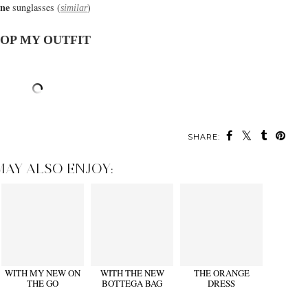
ine
sunglasses (
)
similar
OP MY OUTFIT
SHARE:
MAY ALSO ENJOY:
WITH MY NEW ON
WITH THE NEW
THE ORANGE
THE GO
BOTTEGA BAG
DRESS