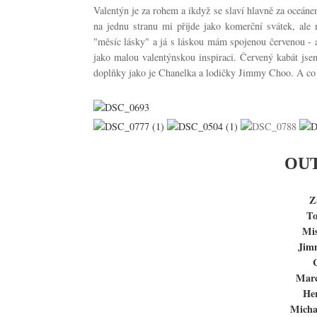
Valentýn je za rohem a ikdyž se slaví hlavně za oceá
na jednu stranu mi přijde jako komerční svátek, ale
"měsíc lásky" a já s láskou mám spojenou červenou - 
jako malou valentýnskou inspiraci. Červený kabát jse
doplňky jako je Chanelka a lodičky Jimmy Choo. A co 
OUT
Z
T
Mi
Jim
Marc
He
Micha