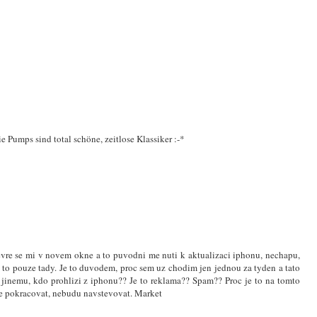
e Pumps sind total schöne, zeitlose Klassiker :-*
evre se mi v novem okne a to puvodni me nuti k aktualizaci iphonu, nechapu,
to pouze tady. Je to duvodem, proc sem uz chodim jen jednou za tyden a tato
u jinemu, kdo prohlizi z iphonu?? Je to reklama?? Spam?? Proc je to na tomto
e pokracovat, nebudu navstevovat. Market