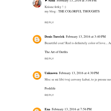
►Naďa
February 13, 2016 at 3:04 PM
Krásne fotky ! :)
my blog :
THE COLORFUL THOUGHTS
REPLY
Denis Tureček
February 13, 2016 at 3:40 PM
Beautiful coat! Red is definitely color of love...
The Art of Outfits
REPLY
Unknown
February 13, 2016 at 4:30 PM
Moc se mi libi tvuj cerveny kabat, to je presne ne
Poshlife
REPLY
Ena
February 13, 2016 at 7:56 PM