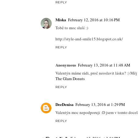
REPLY
Miska
February 12, 2016 at 10:16 PM
Tobě to moc sluší :)
http://style-and-smile15.blogspot.co.uk/
REPLY
Anonymous
February 13, 2016 at 11:48 AM
Valentýn máme rádi, proč neoslavit lásku? :) Měj s
The Glam Donuts
REPLY
DeeDenisa
February 13, 2016 at 1:29 PM
Valentýn moc nepodporuji :D jsem v tomto docela r
REPLY