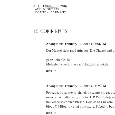
AT
FEBRUARY 12, 2016
LABELS:
OUTIFTS
LOCATION:
GERMANY
19 COMMENTS
Anonymous
February 12, 2016 at 7:08 PM
Der Mantel sieht großartig aus! Die Chanel und di
ganz liebe Grüße
Melanie / www.inblushandblack.blogspot.de
REPLY
Anonymous
February 12, 2016 at 7:25 PM
Pokazde, kdyz otevru clanek na temto blogu, ot
mam ho aktualizovany a je to OTRAVNE, deje se 
frekvence jeste vice klesne. Deje se to i nekom
blogu??? Blog to velmi poskozuje. Pokud to bud
REPLY