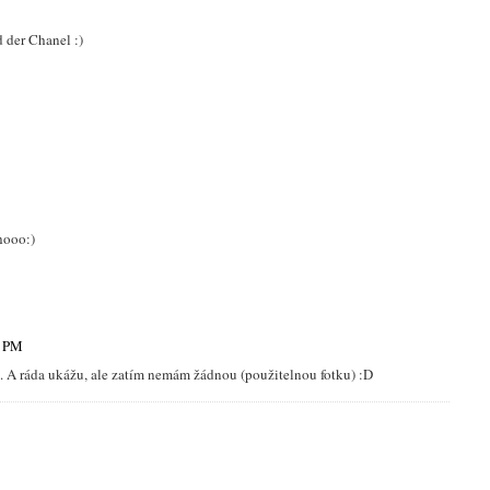
 der Chanel :)
hooo:)
9 PM
SA. A ráda ukážu, ale zatím nemám žádnou (použitelnou fotku) :D