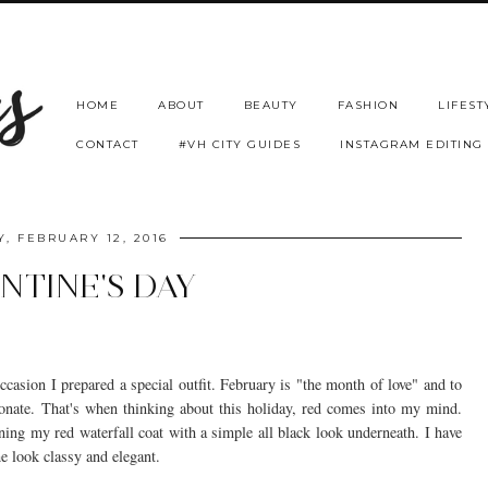
HOME
ABOUT
BEAUTY
FASHION
LIFEST
CONTACT
#VH CITY GUIDES
INSTAGRAM EDITING
Y, FEBRUARY 12, 2016
NTINE'S DAY
occasion I prepared a special outfit. February is "the month of love" and to
sionate. That's when thinking about this holiday, red comes into my mind.
ng my red waterfall coat with a simple all black look underneath. I have
 look classy and elegant.