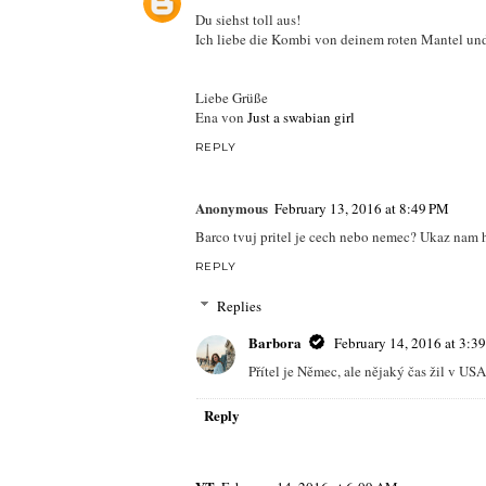
Du siehst toll aus!
Ich liebe die Kombi von deinem roten Mantel und
Liebe Grüße
Ena von
Just a swabian girl
REPLY
Anonymous
February 13, 2016 at 8:49 PM
Barco tvuj pritel je cech nebo nemec? Ukaz nam 
REPLY
Replies
Barbora
February 14, 2016 at 3:3
Přítel je Němec, ale nějaký čas žil v U
Reply