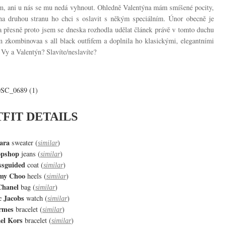
nem, ani u nás se mu nedá vyhnout. Ohledně Valentýna mám smíšené pocity,
 na druhou stranu ho chci s oslavit s někým speciálním. Únor obecně je
a přesně proto jsem se dneska rozhodla udělat článek právě v tomto duchu
m zkombinovaa s all black outfifem a doplnila ho klasickými, elegantními
Vy a Valentýn? Slavíte/neslavíte?
FIT DETAILS
ara
sweater (
)
similar
opshop
jeans (
)
similar
ssguided
coat (
)
similar
my Choo
heels (
)
similar
Chanel
bag (
)
similar
 Jacobs
watch (
)
similar
rmes
bracelet (
)
similar
el Kors
bracelet (
)
similar