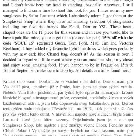
and I don't know here my head is standing, basically. Anyways, I still
managed to find some time to shoot this look for you. I have worn my new
Saint Laurent
sunglasses by
which I absolutely adore. I got them at the
Sunglasses Shop where they have an amazing selection of sunglasses,
including my favourite brands like Fendi, Dior or YSL. These heart-
shaped ones are the IT piece for this season and in case you would like to
15% off with the
have a pair like mine, you can get them (or another pair)
code 'SOUL 15'
(exclused Gucci, Tom Ford, Maui Jim and Victoria
Beckham). I have added my favourite light blue dress which goes perfectly
with my new dark blue Chanel bag, doesn't it? As the season is over, I
decided to organize a little event where you can meet me, shop my closet
and enjoy some amazing food. If you happen to be in Prague on 15th &
here
16th of September, make sure to stop by. All details are to be found
!
Krásné ráno všem! Doufám, že se všichni máte dobře. Dneska mám pro
Vás další post, tentokrát již z Prahy, kam jsem se tento týden vrátila.
Nebudu Vám lhát - posledních pár týdnů bylo opravdu náročných - kromě
klasické blogové a instagramové práce, cestování, sociálního života a svých
každodenních aktivit, jsem také dopisovala svojí bakalářskou práci, kterou
tento týden budu obhajovat. Přestože jedu na 150%, i tak jsem si našla čas
Saint
pro Vás vyfotit tento outfit. V hlavní roli najdete nové sluneční brýle
Laurent
které jsou hitem sezony. Objednávala jsem je z e-shopu
Sunglasses Shop, kde najdete i jiné značky, včetně Diora, Fendiho nebo
Chloé. Pokud i Vy toužíte po nových brýlích na novou sezonu, mám pro
Vás dobrou zprávu - na brýle, kromě těch od značek Gucci, Tom Ford,