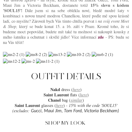
15% slevu s kódem
Maui Jim a Victoria Beckham, dostanete totiž
'SOUL15'!
Dále jsem si na sebe oblékla nové, bledě modré šaty v
kombinaci s novou tmavě modrou Chanelkou, které podle mě spou krásně
ladí, co myslíte? Zároveň bych Vás tímto chtěla pozvat i
na svůj event Meet
& Shop,
který se bude konat 15. a 16. září v Praze. Kromě toho, že si
budeme moct popovídat, budete mít také tu možnost si nakoupit kousky z
zde
mého šatníku a ochutnat i skvělé jídlo! Více informací
- PS: budu se
na Vás těšit!
OUTFIT DETAILS
Nakd
dress (
here
)
Saint Laurent
flats (
here
)
Chanel
bag (
similar
)
Saint Laurent
glasses (
here
) -
15% with the code 'SOUL15'
(excludes:
Gucci, Maui Jim, Tom Ford, Victoria Beckham)
SHOP
MY LOOK