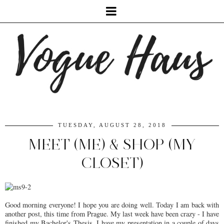
TUESDAY, AUGUST 28, 2018
MEET (ME) & SHOP (MY
CLOSET)
Good morning everyone! I hope you are doing well. Today I am back with
another post, this time from Prague. My last week have been crazy - I have
finished my Bachelor's Thesis, I have my presentation in a couple of days