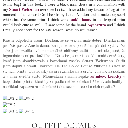
to my bag! In this look, I wore a black mini dress in a combination with
Stuart Weitzman
my
overknee boots. I have added my favourite bag at the
moment - the leopard On The Go by Louis Vuitton and a matching scarf
ankle boots
which has the same print. I think some
in the leopard print
Aquazzura
would look cute as well - I saw some by the brand
and I think
I really need them for the AW season, what do you think?
Krásné odpoledne všem! Doufám, že se všichni máte dobře! Dneska mám
pro Vás post z Amsterdamu, kam jsme se v pondělí na pár dní vydaly. Na
sebe jsem zvolila svůj momentálně oblíbený outfit - je mi ale jasné, že
logománie není pro každého... Na sebe jsem si oblékla malé černé šaty,
Stuart Weitzman
které jsem skombinovala s kozačkami značky
. Outfit
jsem doplnila novou liitovanou On The Go od Louise Vuittona a šálou ve
stejném printu. Oba kousky jsem si zamilovala a určitě je na mě na podzim
kotníkové kozačky
a v zimě uvidíte často. Momentálně sháním nějaké
v
leopardním printu, které by se podle mě ke kabelce i šále skvěle hodily -
Aquazzura
například
má krásné tuhle sezonu - co si o nich myslíte?
OUTFIT DETAILS