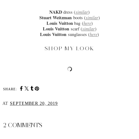
NAKD
dress (
similar
)
Stuart Weitzman
boots (
similar
)
Louis Vuitton
bag (
here
)
Louis Vuitton
scarf (
similar
)
Louis Vuitton
sunglasses (
here
)
SHOP MY LOOK
SHARE:
AT
SEPTEMBER 20, 2019
SHARE
2 COMMENTS