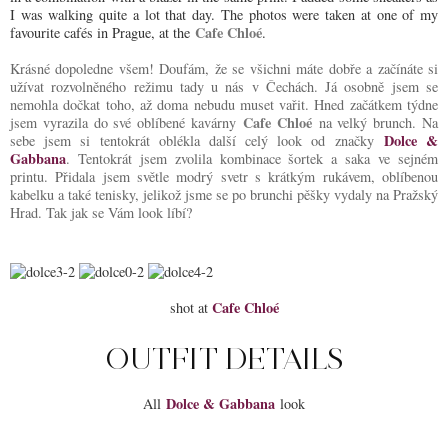
I was walking quite a lot that day. The photos were taken at one of my
Cafe Chloé
favourite cafés in Prague, at the
.
Krásné dopoledne všem! Doufám, že se všichni máte dobře a začínáte si
užívat rozvolněného režimu tady u nás v Čechách. Já osobně jsem se
nemohla dočkat toho, až doma nebudu muset vařit. Hned začátkem týdne
Cafe Chloé
jsem vyrazila do své oblíbené kavárny
na velký brunch. Na
Dolce &
sebe jsem si tentokrát oblékla další celý look od značky
Gabbana
. Tentokrát jsem zvolila kombinace šortek a saka ve sejném
printu. Přidala jsem světle modrý svetr s krátkým rukávem, oblíbenou
kabelku a také tenisky, jelikož jsme se po brunchi pěšky vydaly na Pražský
Hrad. Tak jak se Vám look líbí?
Cafe Chloé
shot at
OUTFIT DETAILS
Dolce & Gabbana
All
look