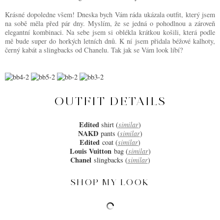
Krásné dopoledne všem! Dneska bych Vám ráda ukázala outfit, který jsem
na sobě měla před pár dny. Myslím, že se jedná o pohodlnou a zároveň
elegantní kombinaci. Na sebe jsem si oblékla krátkou košili, která podle
mě bude super do horkých letních dnů. K ní jsem přidala béžové kalhoty,
černý kabát a slingbacks od Chanelu. Tak jak se Vám look líbí?
OUTFIT DETAILS
Edited
shirt (
similar
)
NAKD
pants (
similar
)
Edited
coat (
similar
)
Louis Vuitton
bag (
similar
)
Chanel
slingbacks (
similar
)
SHOP MY LOOK