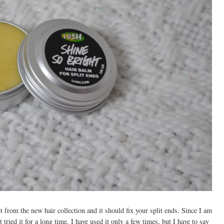
t from the new hair collection and it should fix your split ends. Since I am
t tried it for a long time. I have used it only a few times, but I have to say