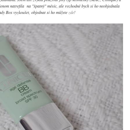
nom natrefila na "špatný" měsíc, ale rozhodně bych si ho neobjednala
ady Box vyzkoušet, objednat si ho můžete
zde
!