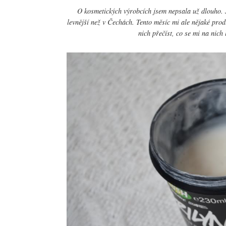
O kosmetických výrobcích jsem nepsala už dlouho. J
levnější než v Čechách. Tento měsíc mi ale nějaké prod
nich přečíst, co se mi na nich