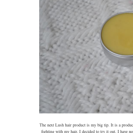
The next Lush hair product is my big tip. It is a produc
fighting with my hair, I decided to try it out. I have no