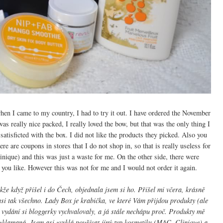
hen I came to my country, I had to try it out. I have ordered the November
was really nice packed, I really loved the bow, but that was the only thing I
satisficted with the box. I did not like the products they picked. Also you
ere are coupons in stores that I do not shop in, so that is really useless for
nique) and this was just a waste for me. On the other side, there were
you like. However this was not for me and I would not order it again.
že když přišel i do Čech, objednala jsem si ho. Přišel mi včera, krásně
asi tak všechno. Lady Box je krabička, ve které Vám přijdou produkty (ale
 vydání si bloggerky vychvalovaly, a já stále nechápu proč. Produkty mě
 zklamaná. Jsem asi zvyklá používat jiný typ kosmetiky (MAC, Clinique) a