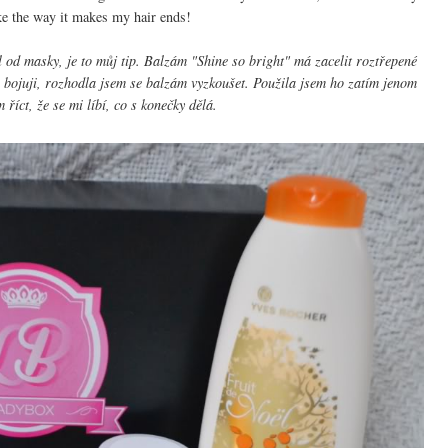
like the way it makes my hair ends!
l od masky, je to můj tip. Balzám "Shine so bright" má zacelit roztřepené
m bojuji, rozhodla jsem se balzám vyzkoušet. Použila jsem ho zatím jenom
 říct, že se mi líbí, co s konečky dělá.