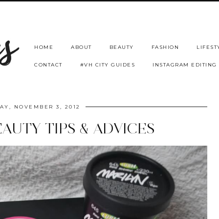
HOME
ABOUT
BEAUTY
FASHION
LIFEST
CONTACT
#VH CITY GUIDES
INSTAGRAM EDITING
AY, NOVEMBER 3, 2012
AUTY TIPS & ADVICES