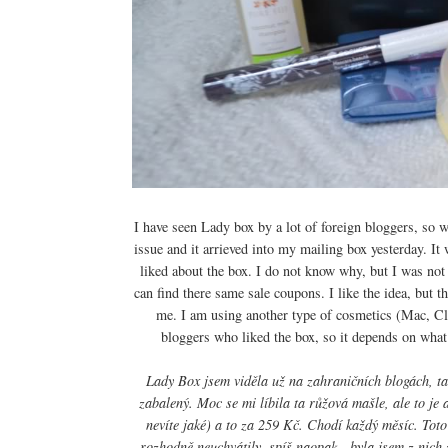
I have seen Lady box by a lot of foreign bloggers, so w
issue and it arrieved into my mailing box yesterday. It 
liked about the box. I do not know why, but I was not 
can find there same sale coupons. I like the idea, but th
me. I am using another type of cosmetics (Mac, Cli
bloggers who liked the box, so it depends on what 
Lady Box jsem viděla už na zahraničních blogách, tak
zabalený. Moc se mi líbila ta růžová mašle, ale to je 
nevíte jaké) a to za 259 Kč. Chodí každý měsíc. Toto
rozhodně neuchvátily, spíš naopak - byla jsem z nich