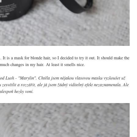
It is a mask for blonde hair, so I decided to try it out. It should make the
e much changes in my hair. At least it smells nice.
y od Lush - "Marylin". Chtěla jsem nějakou vlasovou masku vyzkoušet už
zesvětlit a rozzářit, ale já jsem žádný viditelný efekt nezaznamenala. Ale
alespoň hezky voní.