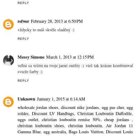
REPLY
refwer
February 28, 2013 at 6:50 PM
vždycky to máš skvěle sladěný :)
REPLY
Messy Simone
March 1, 2013 at 12:15 PM
veľmi sa teším na tvoje jarné outfity :) vieš tak krásne kombinovať
svieže farby :)
REPLY
Unknown
January 1, 2015 at 6:14 AM
wholesale jordan shoes
,
discount nike jordans
,
ugg pas cher
,
ugg
soldes
,
Discount LV Handbags
,
Christian Louboutin Daffodile
,
uggs outlet
,
christian louboutin remise 50%
,
cheap jordans
,
christian louboutin shoes
,
christian louboutin
,
Air Jordan 11
Gamma Blue
,
ugg australia
,
Bags Louis Vuitton
,
Discount Louis