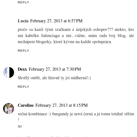
REPLY
Lucia
February 27, 2013 at 6:57 PM
prečo sa kazíš tými sračkami z ázijských eshopov??? niekto, kto
má kabelku balenciagu a iné...vážne, mám rada tvoj blog, ale
nechápem blogerky, ktoré kývnu na každú spoluprácu.
REPLY
Dexx
February 27, 2013 at 7:30 PM
Skvělý outfit, ale hlavně ty jsi nádherná!:)
REPLY
Caroline
February 27, 2013 at 8:15 PM
večná kombinace :) burgundy je nová černá a já tomu totálně věřím
!
xo