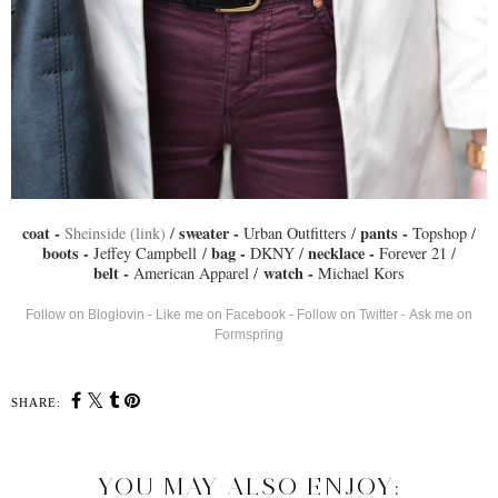
coat -
sweater -
pants -
Sheinside (link)
/
Urban Outfitters /
Topshop /
boots -
bag -
necklace -
Jeffey Campbell /
DKNY /
Forever 21 /
belt -
watch -
American Apparel /
Michael Kors
Follow on Bloglovin
-
Like me on Facebook
-
Follow on Twitter
Ask me on
-
Formspring
SHARE:
YOU MAY ALSO ENJOY: