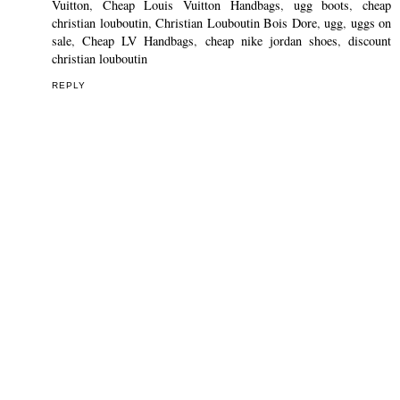
Vuitton
,
Cheap Louis Vuitton Handbags
,
ugg boots
,
cheap
christian louboutin
,
Christian Louboutin Bois Dore
,
ugg
,
uggs on
sale
,
Cheap LV Handbags
,
cheap nike jordan shoes
,
discount
christian louboutin
REPLY
THANK YOU FOR YOUR COMMENTS! - DĚKUJI
VÁM VŠEM ZA KOMENTÁŘ!