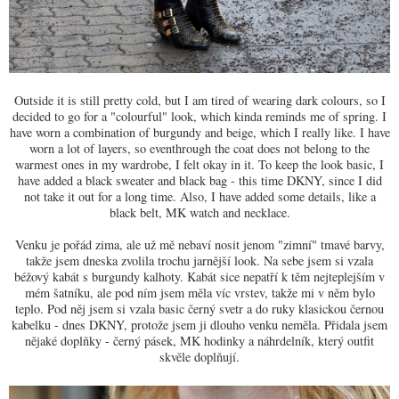
Outside it is still pretty cold, but I am tired of wearing dark colours, so I
decided to go for a "colourful" look, which kinda reminds me of spring. I
have worn a combination of burgundy and beige, which I really like. I have
worn a lot of layers, so eventhrough the coat does not belong to the
warmest ones in my wardrobe, I felt okay in it. To keep the look basic, I
have added a black sweater and black bag - this time DKNY, since I did
not take it out for a long time. Also, I have added some details, like a
black belt, MK watch and necklace.
Venku je pořád zima, ale už mě nebaví nosit jenom "zimní" tmavé barvy,
takže jsem dneska zvolila trochu jarnější look. Na sebe jsem si vzala
béžový kabát s burgundy kalhoty. Kabát sice nepatří k těm nejteplejším v
mém šatníku, ale pod ním jsem měla víc vrstev, takže mi v něm bylo
teplo. Pod něj jsem si vzala basic černý svetr a do ruky klasickou černou
kabelku - dnes DKNY, protože jsem ji dlouho venku neměla. Přidala jsem
nějaké doplňky - černý pásek, MK hodinky a náhrdelník, který outfit
skvěle doplňují.