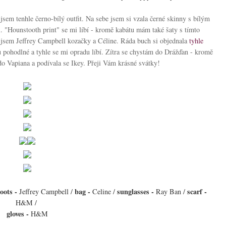
sem tenhle černo-bílý outfit. Na sebe jsem si vzala černé skinny s bílým
. "Hounstooth print" se mi líbí - kromě kabátu mám také šaty s tímto
la jsem Jeffrey Campbell kozačky a Céline. Ráda buch si objednala
tyhle
pohodlné a tyhle se mi opradu líbí. Zítra se chystám do Drážďan - kromě
do Vapiana a podívala se Ikey. Přeji Vám krásné svátky!
oots -
bag -
sunglasses -
scarf -
Jeffrey Campbell /
Celine /
Ray Ban /
H
&M /
gloves -
H
&M