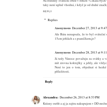
Na rodinný sváteční oběd v riflích? Čekala bych 
taky není uplně vhodná, i když je od drahé značky
REPLY
Replies
Anonymous
December 27, 2013 at 9:4
Ale Bára nenapsala, že to byl sváteční
15cm jehlách a s psaníčkem,jo?
Anonymous
December 28, 2013 at 9:1
Já tedy Vánoce považuju za svátky a v
mít zrovna koktejlky a jehly, ale vždyc
Není to jen o tom, objednat si hezké
příležitosti.
Reply
Alexandra:
December 26, 2013 at 8:53 PM
Krásny outfit a aj ja zajtra nakupujem v DD možn