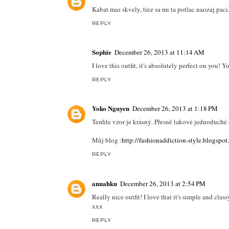
Kabat mas skvely, tiez sa mi ta potlac naozaj paci.
REPLY
Sophie
December 26, 2013 at 11:14 AM
I love this outfit, it's absolutely perfect on you!
REPLY
Yoko Nguyen
December 26, 2013 at 1:18 PM
Tenhle vzor je krásný. Přesně takové jednoduché 
Můj blog :
http://fashionaddiction-style.blogspot.
REPLY
annahku
December 26, 2013 at 2:54 PM
Really nice outfit! I love that it's simple and class
xxx
REPLY