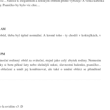
víc....Vánoce k elegantním a ženským otfitům přimo vybízejí! A velká kabelka
. Psaníčko by bylo víc chic....
7 AM
 oběd, třeba byl úplně normální. A kromě toho - ty chodíš v koktejlkách, v
1 PM
ánoční rodinný oběd za sváteční, stejně jako celý zbytek rodiny. Nemusím
ky si beru pěkné šaty nebo slušnější sukni, slavnostní halenku, psaníčko...
 oblečení a umět jej kombinovat, ale také o umění obléci se přiměřeně
o ťa uvidím <3 :D