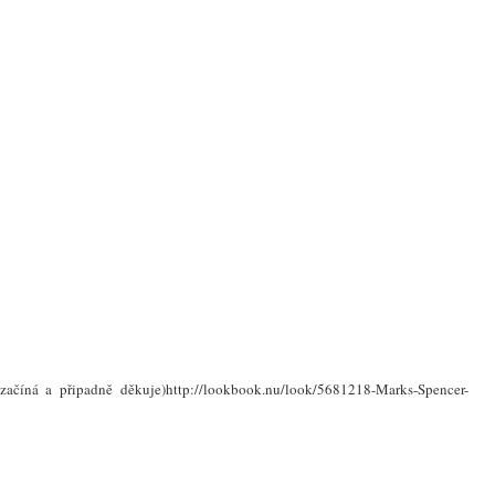
ačíná a připadně děkuje)http://lookbook.nu/look/5681218-Marks-Spencer-