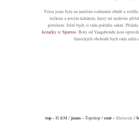
Včera jsem byla na menším rodinném obědě a zvolila j
tričkem a novým kabátem, který mi nedávno přišel
potiskem. Ještě bych si ráda pořídila sukni. Přida
kozačky
ze
Spartoo
.
Boty
od Vaagabondu jsou opravdu 
klasických obchodů bych ráda zašla 
top -
jeans -
coat -
b
H
&M /
Topshop /
Sheinside
/