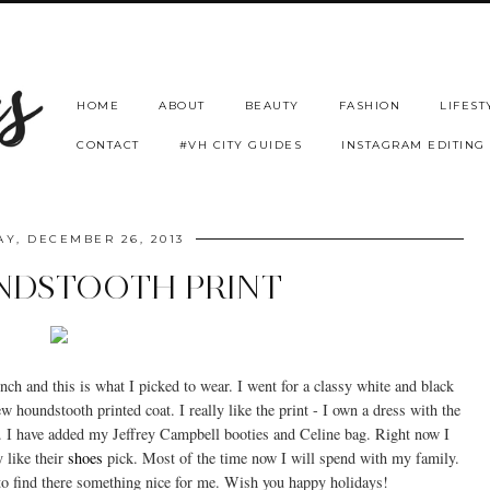
HOME
ABOUT
BEAUTY
FASHION
LIFEST
CONTACT
#VH CITY GUIDES
INSTAGRAM EDITING
Y, DECEMBER 26, 2013
NDSTOOTH PRINT
ch and this is what I picked to wear. I went for a classy white and black
houndstooth printed coat. I really like the print - I own a dress with the
l. I have added my Jeffrey Campbell booties and Celine bag. Right now I
ly like their
shoes
pick. Most of the time now I will spend with my family.
o find there something nice for me. Wish you happy holidays!