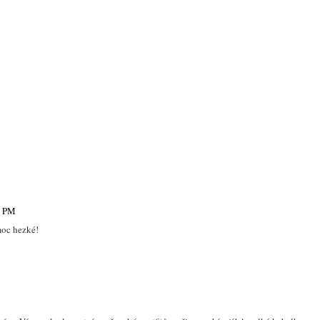
6 PM
 moc hezké!