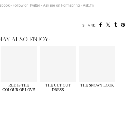
cebook
-
Follow on Twitter
Ask me on Formspring
-
Ask.fm
-
SHARE:
MAY ALSO ENJOY:
RED IS THE
THE CUT OUT
THE SNOWY LOOK
COLOUR OF LOVE
DRESS