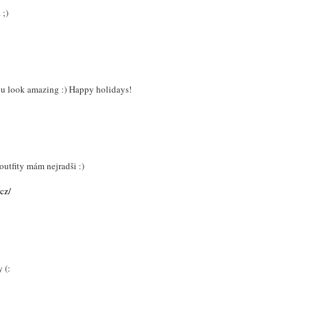
 ;)
 You look amazing :) Happy holidays!
outfity mám nejradši :)
cz/
y (: