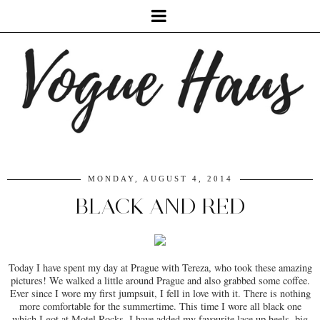
MONDAY, AUGUST 4, 2014
BLACK AND RED
Today I have spent my day at Prague with Tereza, who took these amazing
pictures! We walked a little around Prague and also grabbed some coffee.
Ever since I wore my first jumpsuit, I fell in love with it. There is nothing
more comfortable for the summertime. This time I wore all black one
which I got at Motel Rocks. I have added my favourite lace up heels, big