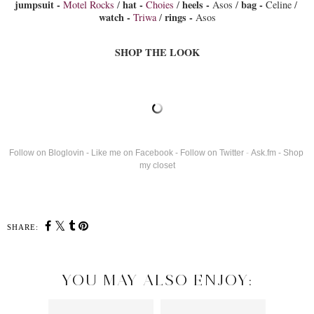
jumpsuit -
hat -
heels -
bag - 
Motel Rocks
 / 
Choies
 / 
 Asos / 
Celine / 
watch -
rings -
Triwa
/ 
 Asos
SHOP THE LOOK
Follow on Bloglovin
 - 
Like me on Facebook
 -
Follow on Twitter
- 
Ask.fm
- 
Shop 
my closet
SHARE:
YOU MAY ALSO ENJOY: