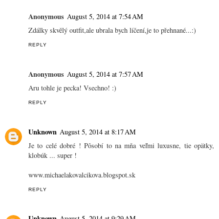
Anonymous
August 5, 2014 at 7:54 AM
Zdálky skvělý outfit,ale ubrala bych líčení,je to přehnané...:)
REPLY
Anonymous
August 5, 2014 at 7:57 AM
Aru tohle je pecka! Vsechno! :)
REPLY
Unknown
August 5, 2014 at 8:17 AM
Je to celé dobré ! Pôsobí to na mňa veľmi luxusne, tie opätky,
klobúk ... super !
www.michaelakovalcikova.blogspot.sk
REPLY
Unknown
August 5, 2014 at 9:29 AM