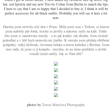
hat, red lipstick and my new Trio by Celine from Berlin to match the lips.
I have to say that I am so happy that I decided to buy it, I think it will be
perfect accessory for all-black outfits. Probably you will see it here a lot
now.
Dneska jsem strávila celý den v Praze. Měla jsem sraz s Terkou, se kterou
jsem nafotily pár fotek, trochu se prošly a nakonec zašly na kafe. Tohle
léto jsem si zamilovala overaly - a to jak krátké, tak dlouhé. Jsou strašně
pohodlné a v létě bych nenosila nic jiného. K overalu jsem přidala oblíbené
podpatky, velký klobouk, červenou rtěnku a novou kabelku z Berlína. Jsem
moc ráda, že jsem si jí koupila - myslím, že na zimu perfektní a skvěle
rozzáří černé outfty. Jak se Vám líbí?
photos by 
Tereza Marešová Photography