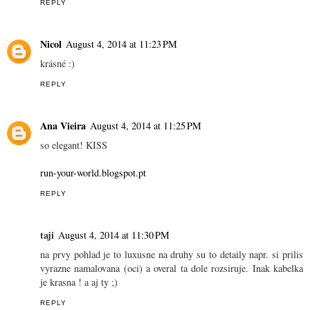
REPLY
Nicol
August 4, 2014 at 11:23 PM
krásné :)
REPLY
Ana Vieira
August 4, 2014 at 11:25 PM
so elegant! KISS
run-your-world.blogspot.pt
REPLY
taji
August 4, 2014 at 11:30 PM
na prvy pohlad je to luxusne na druhy su to detaily napr. si prilis
vyrazne namalovana (oci) a overal ta dole rozsiruje. Inak kabelka
je krasna ! a aj ty ;)
REPLY