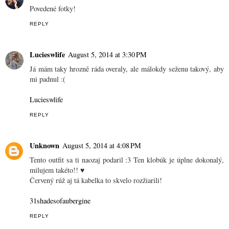
Povedené fotky!
REPLY
Lucieswlife
August 5, 2014 at 3:30 PM
Já mám taky hrozně ráda overaly, ale málokdy seženu takový, aby
mi padnul :(
Lucieswlife
REPLY
Unknown
August 5, 2014 at 4:08 PM
Tento outfit sa ti naozaj podaril :3 Ten klobúk je úplne dokonalý,
milujem takéto!! ♥
Červený rúž aj tá kabelka to skvelo rozžiarili!
31shadesofaubergine
REPLY