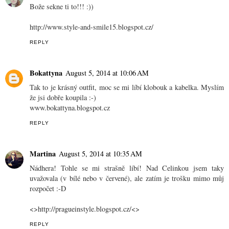
Bože sekne ti to!!! :))
http://www.style-and-smile15.blogspot.cz/
REPLY
Bokattyna
August 5, 2014 at 10:06 AM
Tak to je krásný outfit, moc se mi líbí klobouk a kabelka. Myslím
že jsi dobře koupila :-)
www.bokattyna.blogspot.cz
REPLY
Martina
August 5, 2014 at 10:35 AM
Nádhera! Tohle se mi strašně líbí! Nad Celinkou jsem taky
uvažovala (v bílé nebo v červené), ale zatím je trošku mimo můj
rozpočet :-D
<>http://pragueinstyle.blogspot.cz/<>
REPLY