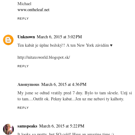
Michael
www.ontheleaf.net
REPLY
Unknown
March 6, 2015 at 3:02 PM
Ten kabát je úplne božský!! A ten New York závidím ♥
http://nitaxsworld.blogspot.sk/
REPLY
Anonymous
March 6, 2015 at 4:36 PM
My jsme se odtud vratily pred 7 dny. Bylo to tam skvele. Uzij si
to tam....Outfit ok. Pekny kabat...Jen uz me nebavi ty kalhoty.
REPLY
samspeaks
March 6, 2015 at 5:22 PM
It looks so pretty, but SO cold! Have an amazing time :)