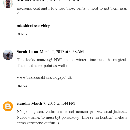
awesome coat and i love love those pants! i need to get them asap
:)
mfashionfreak♥blog
REPLY
Sarah Luna
March 7, 2015 at 9:58 AM
This looks amazing! NYC in the winter time must be magical.
The outfit is on-point as well :)
www.thisissarahluna.blogspot.dk
REPLY
claudia
March 7, 2015 at 1:44 PM
NY je muj sen, zatim ale na nej nemam penize:/ snad jednou..
Navoc v zime, to musi byt pohadkovy! Libi se mi kontrast snehu a
cerno cerveneho outfitu :)