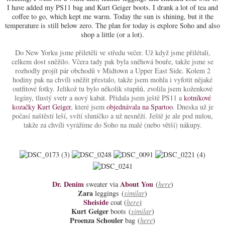
I have added my PS11 bag and Kurt Geiger boots. I drank a lot of tea and
coffee to go, which kept me warm. Today the sun is shining, but it the
temperature is still below zero. The plan for today is explore Soho and also
shop a little (or a lot).
Do New Yorku jsme přiletěli ve středu večer. Už když jsme přilétali,
celkem dost sněžilo. Včera tady pak byla sněhová bouře, takže jsme se
rozhodly projít pár obchodů v Midtown a Upper East Side. Kolem 2
hodiny pak na chvíli sněžit přestalo, takže jsem mohla i vyfotit nějaké
outfitové fotky. Jelikož tu bylo několik stupňů, zvolila jsem koženkové
legíny, tlustý svetr a nový kabát. Přidala jsem ještě PS11 a
kotníkové
kozačky Kurt Geiger
, které jsem
objednávala na Spartoo
. Dneska už je
počasí naštěstí leší, svítí sluníčko a už nesněží. Ještě je ale pod nulou,
takže za chvíli vyrážíme do Soho na malé (nebo větší) nákupy.
Dr. Denim
About You
sweater via
(
here
)
Zara
leggings (
similar
)
Sheiside
coat (
here
)
Kurt Geiger
boots (
similar
)
Proenza Schouler
bag (
here
)