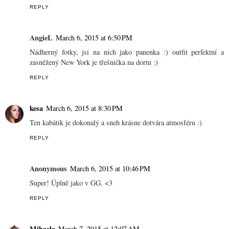
REPLY
AngieL
March 6, 2015 at 6:50 PM
Nádherný fotky, jsi na nich jako panenka :) outfit perfektní a
zasněžený New York je třešnička na dortu :)
REPLY
kesa
March 6, 2015 at 8:30 PM
Ten kabátik je dokonalý a sneh krásne dotvára atmosféru :)
REPLY
Anonymous
March 6, 2015 at 10:46 PM
Super! Úplně jako v GG. <3
REPLY
Mihaela
March 7, 2015 at 12:07 AM