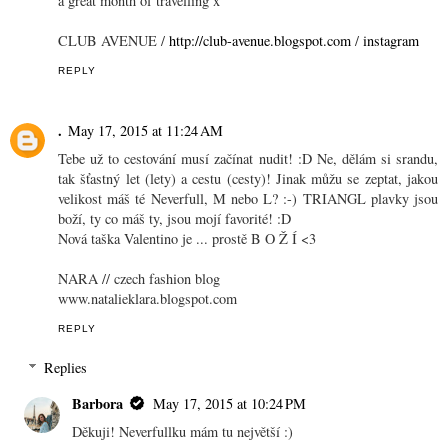
a great month of travelling x
CLUB AVENUE /
http://club-avenue.blogspot.com
/
instagram
REPLY
.
May 17, 2015 at 11:24 AM
Tebe už to cestování musí začínat nudit! :D Ne, dělám si srandu,
tak šťastný let (lety) a cestu (cesty)! Jinak můžu se zeptat, jakou
velikost máš té Neverfull, M nebo L? :-) TRIANGL plavky jsou
boží, ty co máš ty, jsou mojí favorité! :D
Nová taška Valentino je ... prostě B O Ž Í <3
NARA // czech fashion blog
www.natalieklara.blogspot.com
REPLY
Replies
Barbora
May 17, 2015 at 10:24 PM
Děkuji! Neverfullku mám tu největší :)