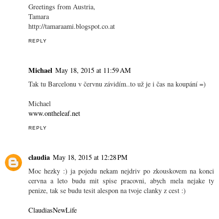
Greetings from Austria,
Tamara
http://tamaraami.blogspot.co.at
REPLY
Michael
May 18, 2015 at 11:59 AM
Tak tu Barcelonu v červnu závidím..to už je i čas na koupání =)
Michael
www.ontheleaf.net
REPLY
claudia
May 18, 2015 at 12:28 PM
Moc hezky :) ja pojedu nekam nejdriv po zkouskovem na konci
cervna a leto budu mit spise pracovni, abych mela nejake ty
penize, tak se budu tesit alespon na tvoje clanky z cest :)
ClaudiasNewLife