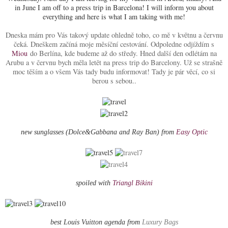
in June I am off to a press trip in Barcelona! I will inform you about
everything and here is what I am taking with me!
Dneska mám pro Vás takový update ohledně toho, co mě v květnu a červnu
čeká. Dneškem začíná moje měsíční cestování. Odpoledne odjíždím s
Miou
do Berlína, kde budeme až do středy. Hned další den odlétám na
Arubu a v červnu bych měla letět na press trip do Barcelony. Už se strašně
moc těším a o všem Vás tady budu informovat! Tady je pár věcí, co si
berou s sebou..
new sunglasses (Dolce&Gabbana and Ray Ban) from
Easy Optic
spoiled with
Triangl Bikini
best Louis Vuitton agenda from
Luxury Bags