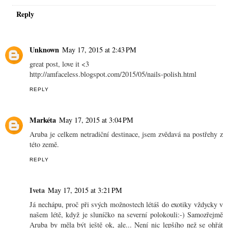
Reply
Unknown
May 17, 2015 at 2:43 PM
great post, love it <3
http://amfaceless.blogspot.com/2015/05/nails-polish.html
REPLY
Markéta
May 17, 2015 at 3:04 PM
Aruba je celkem netradiční destinace, jsem zvědavá na postřehy z
této země.
REPLY
Iveta
May 17, 2015 at 3:21 PM
Já nechápu, proč při svých možnostech létáš do exotiky vždycky v
našem létě, když je sluníčko na severní polokouli:-) Samozřejmě
Aruba by měla být ještě ok, ale... Není nic lepšího než se ohřát