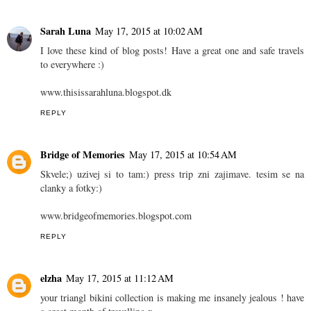
Sarah Luna
May 17, 2015 at 10:02 AM
I love these kind of blog posts! Have a great one and safe travels
to everywhere :)
www.thisissarahluna.blogspot.dk
REPLY
Bridge of Memories
May 17, 2015 at 10:54 AM
Skvele;) uzivej si to tam:) press trip zni zajimave. tesim se na
clanky a fotky:)
www.bridgeofmemories.blogspot.com
REPLY
elzha
May 17, 2015 at 11:12 AM
your triangl bikini collection is making me insanely jealous ! have