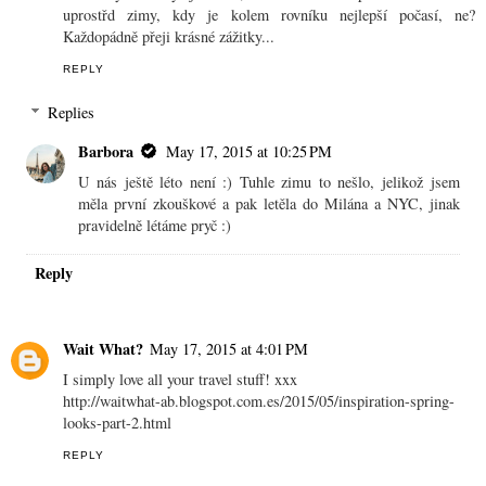
uprostřd zimy, kdy je kolem rovníku nejlepší počasí, ne?
Každopádně přeji krásné zážitky...
REPLY
Replies
Barbora
May 17, 2015 at 10:25 PM
U nás ještě léto není :) Tuhle zimu to nešlo, jelikož jsem
měla první zkouškové a pak letěla do Milána a NYC, jinak
pravidelně létáme pryč :)
Reply
Wait What?
May 17, 2015 at 4:01 PM
I simply love all your travel stuff! xxx
http://waitwhat-ab.blogspot.com.es/2015/05/inspiration-spring-
looks-part-2.html
REPLY