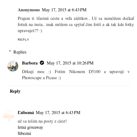
Anonymous
May 17, 2015 at 6:43 PM
Prajem ti šťastnú cestu a veľa zážitkov.. Už sa nemôžem dočkať
fotiek na insta.. inak môžem sa spýtať čim fotíš a ak tak kde fotky
upravuješ?? :)
REPLY
Replies
Barbora
May 17, 2015 at 10:26 PM
Děkuji moc :) Fotím Nikonem D5100 a upravuji v
Photoscape a Picase :)
Reply
Ľúbezná
May 17, 2015 at 6:43 PM
už sa teším na posty z ciest!
letná giveaway
ľúbezná