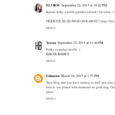
REPLY
Unknown
September 22, 2015 at 8:15 PM
boží fotky♥
REPLY
Mihaela
September 22, 2015 at 8:27 PM
that's incredible :)
mfashionfreak♥blog
REPLY
ELI ROU
September 22, 2015 at 10:42 PM
Krásné fotky a určitě parádní zážitek! Zavidím :
PŘIDEJTE SE DO MOJÍ GIVEAWAY!!! http://eli-r
REPLY