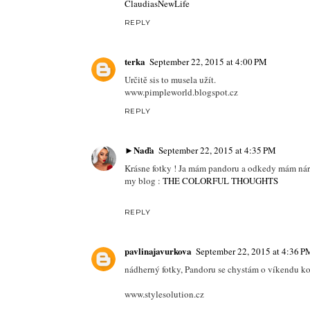
Týna
www.tp-bloggers.blogspot.cz
REPLY
Anonymous
September 22, 2015 at 12:17 PM
ahoj, viděla jsem video už dříve u Ejvi, ale tebe 
REPLY
claudia
September 22, 2015 at 1:10 PM
je to moc hezky udelany, jak fotky tak video, ur
takovou prilezitost :)
ClaudiasNewLife
REPLY
terka
September 22, 2015 at 4:00 PM
Určitě sis to musela užít.
www.pimpleworld.blogspot.cz