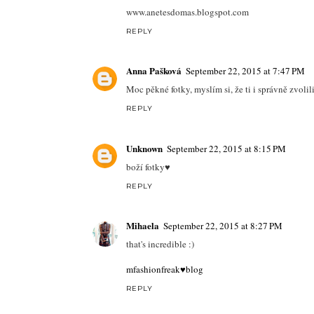
Replies
Barbora
September 22, 2015 at 6
"Fotila jsem s 5 dalšími bloggerkami" ->
Anonymous
September 22, 2015 at 8:
jo ták :o))) ten text jsem přečetla jen led
Reply
Anete Lasmane
September 22, 2015 at 6:16 PM
Great photos! :)
www.anetesdomas.blogspot.com
REPLY
Anna Pašková
September 22, 2015 at 7:47 PM
Moc pěkné fotky, myslím si, že ti i správně zvolili