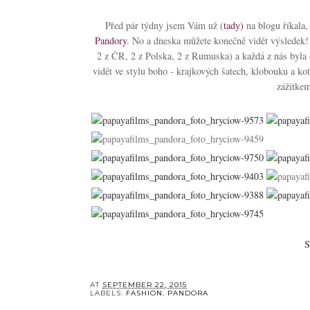
Před pár týdny jsem Vám už (
tady
)
na blogu říkala,
Pandory
. No a dneska můžete konečně vidět výsledek!
2 z ČR, 2 z Polska, 2 z Rumuska) a každá z nás byla 
vidět ve stylu boho - krajkových šatech, klobouku a k
zážitkem
S