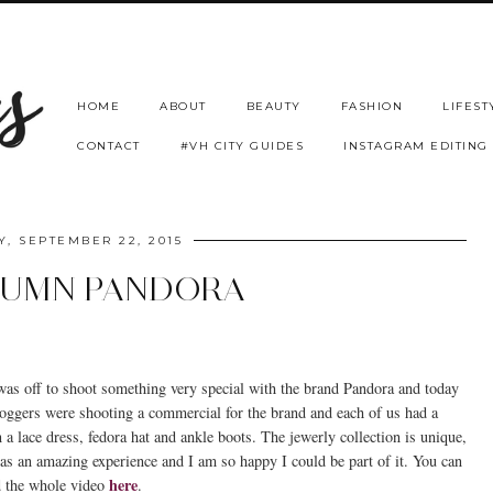
HOME
ABOUT
BEAUTY
FASHION
LIFEST
CONTACT
#VH CITY GUIDES
INSTAGRAM EDITING
, SEPTEMBER 22, 2015
TUMN PANDORA
 was off to shoot something very special with the brand Pandora and today
loggers were shooting a commercial for the brand and each of us had a
 a lace dress, fedora hat and ankle boots. The jewerly collection is unique,
was an amazing experience and I am so happy I could be part of it. You can
here
d the whole video
.