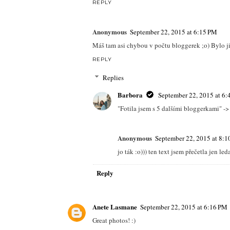
REPLY
►Naďa
September 22, 2015 at 4:35 PM
Krásne fotky ! Ja mám pandoru a odkedy mám nár
my blog :
THE COLORFUL THOUGHTS
REPLY
pavlinajavurkova
September 22, 2015 at 4:36 P
nádherný fotky, Pandoru se chystám o víkendu koupi
www.stylesolution.cz
REPLY
Anonymous
September 22, 2015 at 6:15 PM
Máš tam asi chybou v počtu bloggerek ;o) Bylo jic
REPLY