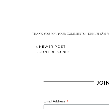
Tereza
September 22, 2015 at 11:44 PM
Fotky vypadají skvěle :)
HAUTE BASICS
REPLY
Unknown
March 10, 2017 at 1:57 PM
Nice blog and you have written so well and also p
best to use plated with diamond on gold ring. Gla
price.
REPLY
THANK YOU FOR YOUR COMMENTS! - DĚKUJI VÁM 