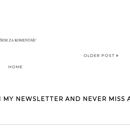
ictured the model , It is mostly liked my women and these types of jewelry are
mira is the perfect online store to buy best Pink
Diamond Necklaces
at budget
VŠEM ZA KOMENTÁŘ!