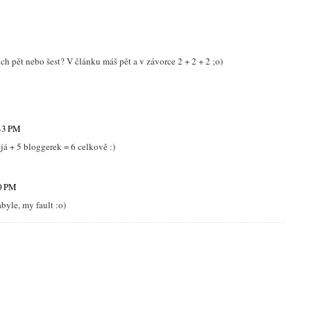
amok a videla som novú kolekciu, viem, na čo teraz miniem najviac :D
M
t :)) jejich fall kolekce je krásná!!
h pět nebo šest? V článku máš pět a v závorce 2 + 2 + 2 ;o)