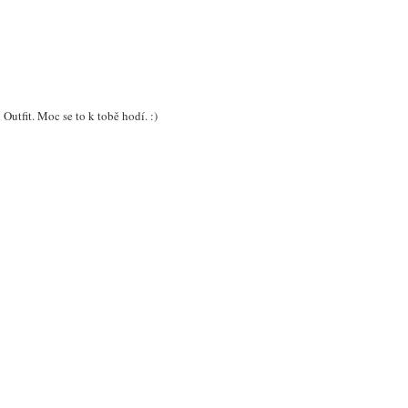
:43 PM
 já + 5 bloggerek = 6 celkově :)
10 PM
abyle, my fault :o)
 Outfit. Moc se to k tobě hodí. :)