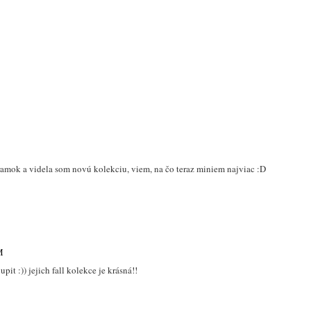
jsem teda vůbec nepoznala :-)
cite to dalo hodne prace :) a pandoru miluju, takze ti i zavidim, ze jsi mela