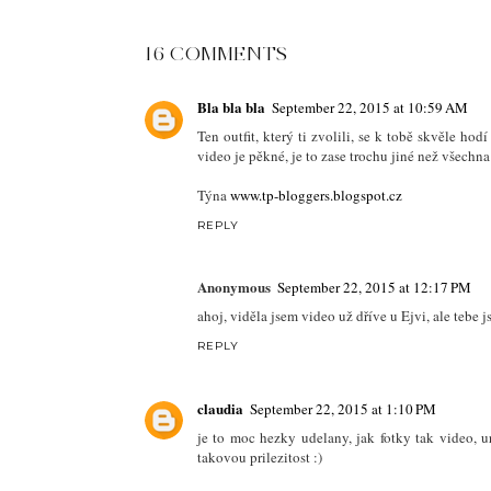
YOU 
NEW IN: LOUIS
MY 10 ITEMS FOR
VUITTON COUSSIN
THIS FALL
BAG
AT
SEPTEMBER 22, 2015
LABELS:
FASHION
,
PANDORA
16 COMMENTS
Bla bla bla
September 22, 2015 at 10:59 AM
Ten outfit, který ti zvolili, se k tobě skvěle h
video je pěkné, je to zase trochu jiné než všechna