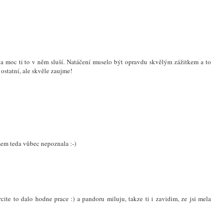
MAY ALSO ENJOY:
EVERYTHING
THE CARRIE
2021 CHRISTMAS
ABOUT OUR CIVIL
MOMENT
GIFT GUIDE - LAST
WEDDING
MINUTE EDITION
odí a moc ti to v něm sluší. Natáčení muselo být opravdu skvělým zážitkem a to
 ostatní, ale skvěle zaujme!