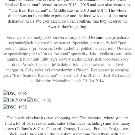
Seafood Restaurant" Award in years 2013 - 2015 and was also awards as
"The Best Restaurant" in Middle East in 2013 and 2014. The whole
dinner was an incredible experience and the food was one of the most
delicious meals I've ever eaten, so I can confirm, that they deserve the
Awards they're getting.
Ossiano
Večer jsme pak měly ještě zarezervovaný stůl v
, což je jedna z
nejznámějších hotelových restaurací. Speciální je v tom, že leží "pod
vodou", takže si při večeři můžete vychutnat pohled na akvárium. Ossiano
se specializuje především na "seafood" speciality. Jako předkrm jsem měla
humra, k hlavnímu jídlu tygří krevety a jako dezert malinovo-bazalkový
dort. Po večeři jsme si ještě daly drink - jahodové daiquiri a kiwi
margaritu. Celý večer byl opravdovým zážitkem. Restaurace je oceněná
jako "Best Seafood Restaurant" v letech 2013 až 2015 a "Best Restaurant"
na Středním Východě v letech 2013 a 2014.
The hotels also has its own shopping area The Avenues, where you can
find a lot of bars, restaurants, cafes (Starbucks including) and also many
stores (Tiffany's & Co., Chopard, Omega, Lacoste, Porsche Design, etc.).
Well, and I brought a little blue-box something from there with me!