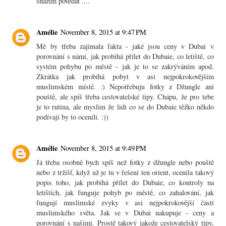
snazim povedat ....
Amélie
November 8, 2015 at 9:47 PM
Mě by třeba zajímala fakta - jaké jsou ceny v Dubai v
porovnání s námi, jak probíhá přílet do Dubaie, co letiště, co
systém pohybu po městě - jak je to se zakrýváním apod.
Zkrátka jak probíhá pobyt v asi nejpokrokovějším
muslimském místě. :) Nepotřebuju fotky z Džungle ani
pouště, ale spíš třeba cestovatelské tipy. Chápu, že pro tebe
je to rutina, ale myslim že lidi co se do Dubaie těžko někdo
podívají by to ocenili. :))
Amélie
November 8, 2015 at 9:49 PM
Já třeba osobně bych spíš než fotky z džungle nebo pouště
nebo z tržišť, když už je tu v řešení ten orient, ocenila takový
popis toho, jak probíhá přílet do Dubaie, co kontroly na
letištích, jak funguje pohyb po městě, co zahalování, jak
fungují muslimské zvyky v asi nejpokrokovější části
muslimského světa. Jak se v Dubai nakupuje - ceny a
porovnání s našimi. Prostě takový jakože cestovatelský tipy,