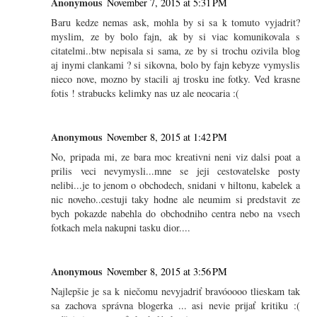
Anonymous
November 7, 2015 at 5:31 PM
Baru kedze nemas ask, mohla by si sa k tomuto vyjadrit?
myslim, ze by bolo fajn, ak by si viac komunikovala s
citatelmi..btw nepisala si sama, ze by si trochu ozivila blog
aj inymi clankami ? si sikovna, bolo by fajn kebyze vymyslis
nieco nove, mozno by stacili aj trosku ine fotky. Ved krasne
fotis ! strabucks kelimky nas uz ale neocaria :(
Anonymous
November 8, 2015 at 1:42 PM
No, pripada mi, ze bara moc kreativni neni viz dalsi poat a
prilis veci nevymysli...mne se jeji cestovatelske posty
nelibi...je to jenom o obchodech, snidani v hiltonu, kabelek a
nic noveho..cestuji taky hodne ale neumim si predstavit ze
bych pokazde nabehla do obchodniho centra nebo na vsech
fotkach mela nakupni tasku dior....
Anonymous
November 8, 2015 at 3:56 PM
Najlepšie je sa k niečomu nevyjadriť bravóoooo tlieskam tak
sa zachova správna blogerka ... asi nevie prijať kritiku :(