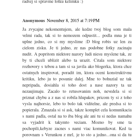
radšej si spravme fotku kelímku :)
Anonymous
November 8, 2015 at 7:19 PM
Ja zvycajne nekomentujem, ale kedze tvoj blog som mala
velmi rada, tak si to nemozem odpustit... podla mna je ti
uplne jedno, co si my myslime :D blog robis uz len za
cielom zisku. Je ti jedno, ze nas podobne fotky zacinaju
nudit. A popritom niektore nazory ludi niesu myslene tak, ze
by ti chceli ublizit alebo ta urazit. Citala som niektore
rozhovory s tebou a tam si sa javila ako blogerka, ktora chce
ostatnych inspirovat, poradit im, ktora oceni konstruktivnu
kritiku, lebo ju to posunie dalej. Mne to bohuzial uz tak
nepripada, dosiahla si toho dost a nase nazory ta uz
nezaujimaju. Zacalo to retusovanim noh, nevedela si si
priznat chybu a z nas si robila hlupakov, pricom ty si z toho
vysla najhorsie, lebo to bolo tak viditelne, ale predsa si to
popierala. Zmazala si si ask, takze komplet cela komunikacia
s nami padla, ostal na to iba blog ale ani tu si nedas namahu
sa vyjadrit k takymto veciam. Mozno by sme ta
pochopili,kebyze zacnes s nami viac komunikovat. Ked ta
porovnam s Verunkou z mrl, je to sto a jedno...ona si da tu