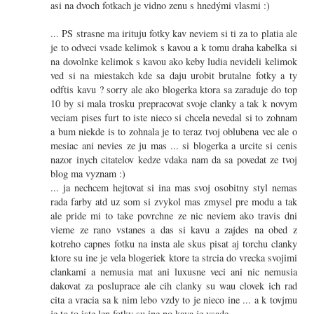
asi na dvoch fotkach je vidno zenu s hnedými vlasmi :)
... PS strasne ma irituju fotky kav neviem si ti za to platia ale
je to odveci vsade kelimok s kavou a k tomu draha kabelka si
na dovolnke kelimok s kavou ako keby ludia nevideli kelimok
ved si na miestakch kde sa daju urobit brutalne fotky a ty
odftis kavu ? sorry ale ako blogerka ktora sa zaraduje do top
10 by si mala trosku prepracovat svoje clanky a tak k novym
veciam pises furt to iste nieco si chcela nevedal si to zohnam
a bum niekde is to zohnala je to teraz tvoj oblubena vec ale o
mesiac ani nevies ze ju mas ... si blogerka a urcite si cenis
nazor inych citatelov kedze vdaka nam da sa povedat ze tvoj
blog ma vyznam :)
... ja nechcem hejtovat si ina mas svoj osobitny styl nemas
rada farby atd uz som si zvykol mas zmysel pre modu a tak
ale pride mi to take povrchne ze nic neviem ako travis dni
vieme ze rano vstanes a das si kavu a zajdes na obed z
kotreho capnes fotku na insta ale skus pisat aj torchu clanky
ktore su ine je vela blogeriek ktore ta strcia do vrecka svojimi
clankami a nemusia mat ani luxusne veci ani nic nemusia
dakovat za posluprace ale cih clanky su wau clovek ich rad
cita a vracia sa k nim lebo vzdy to je nieco ine ... a k tovjmu
je to to iste len fotky su ine no kava je vsade ..