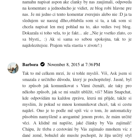
namahu napisat aspon ake clanky by nas zaujimali, odpoveda
na komentare a jednoducho je vidiet, ze blog robi hlavne pre
nas. Je mi jedno ci tento komentar zverejnis alebo nie :D ja ta
sledujem uz naozaj dlho,oblubila som si ta, a tak som si
chcela napisat len moj pohlad na to, ako vedies tvoj blog.
Dokazala si toho vela, to je fakt... ale ,,Nie je vsetko zlato, co
sa blysti,, :) Ak si sama so sebou spokojna, tak to je
najdolezitejsie. Prajem vela stastia v zivote!:)
Barbora
November 8, 2015 at 7:36 PM
Tak to mě celkem mrzí, že si tohle myslíš. Víš, Ask jsem si
smazala z určitého důvodu, který je pochopitelný. Jasně, byl
to způsob jak komunikovat s Vámi čtenáři, ale taky pro
někoho způsob, jak se mi snažit ublížit, víš? Mám Snapchat,
kde odpovídám na každou zprávu, která mi přijde, takže si
myslím, že pokud se mnou komunikovat chceš, tak si cestu
najdeš. Ono je to podle mě spíš víc o tom, že automaticky
působím namyšleně a arogantně jenom proto, že mám určité
věci. A klidně mi napište, jaké články by Vás zajímali!
Chápu, že třeba z cestování by Vás zajímalo mnohem víc z
dané země, bohužel ale musíte pochopit, že žiju určitý styl