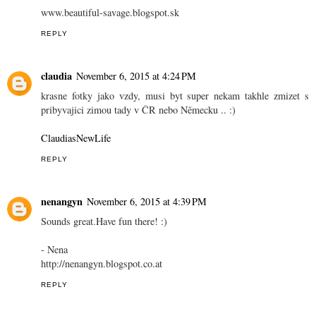
www.beautiful-savage.blogspot.sk
REPLY
claudia
November 6, 2015 at 4:24 PM
krasne fotky jako vzdy, musi byt super nekam takhle zmizet s
pribyvajici zimou tady v ČR nebo Německu .. :)
ClaudiasNewLife
REPLY
nenangyn
November 6, 2015 at 4:39 PM
Sounds great.Have fun there! :)
- Nena
http://nenangyn.blogspot.co.at
REPLY