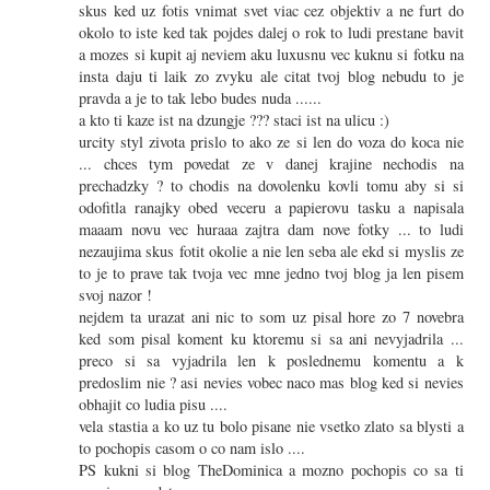
skus ked uz fotis vnimat svet viac cez objektiv a ne furt do
okolo to iste ked tak pojdes dalej o rok to ludi prestane bavit
a mozes si kupit aj neviem aku luxusnu vec kuknu si fotku na
insta daju ti laik zo zvyku ale citat tvoj blog nebudu to je
pravda a je to tak lebo budes nuda ......
a kto ti kaze ist na dzungje ??? staci ist na ulicu :)
urcity styl zivota prislo to ako ze si len do voza do koca nie
... chces tym povedat ze v danej krajine nechodis na
prechadzky ? to chodis na dovolenku kovli tomu aby si si
odofitla ranajky obed veceru a papierovu tasku a napisala
maaam novu vec huraaa zajtra dam nove fotky ... to ludi
nezaujima skus fotit okolie a nie len seba ale ekd si myslis ze
to je to prave tak tvoja vec mne jedno tvoj blog ja len pisem
svoj nazor !
nejdem ta urazat ani nic to som uz pisal hore zo 7 novebra
ked som pisal koment ku ktoremu si sa ani nevyjadrila ...
preco si sa vyjadrila len k poslednemu komentu a k
predoslim nie ? asi nevies vobec naco mas blog ked si nevies
obhajit co ludia pisu ....
vela stastia a ko uz tu bolo pisane nie vsetko zlato sa blysti a
to pochopis casom o co nam islo ....
PS kukni si blog TheDominica a mozno pochopis co sa ti