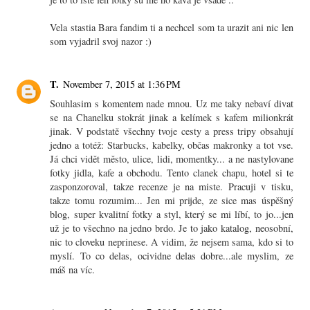
Vela stastia Bara fandim ti a nechcel som ta urazit ani nic len
som vyjadril svoj nazor :)
T.
November 7, 2015 at 1:36 PM
Souhlasim s komentem nade mnou. Uz me taky nebaví divat
se na Chanelku stokrát jinak a kelímek s kafem milionkrát
jinak. V podstatě všechny tvoje cesty a press tripy obsahují
jedno a totéž: Starbucks, kabelky, občas makronky a tot vse.
Já chci vidět město, ulice, lidi, momentky... a ne nastylovane
fotky jidla, kafe a obchodu. Tento clanek chapu, hotel si te
zasponzoroval, takze recenze je na miste. Pracuji v tisku,
takze tomu rozumim... Jen mi prijde, ze sice mas úspěšný
blog, super kvalitní fotky a styl, který se mi líbí, to jo...jen
už je to všechno na jedno brdo. Je to jako katalog, neosobní,
nic to cloveku neprinese. A vidim, že nejsem sama, kdo si to
myslí. To co delas, ocividne delas dobre...ale myslim, ze
máš na víc.