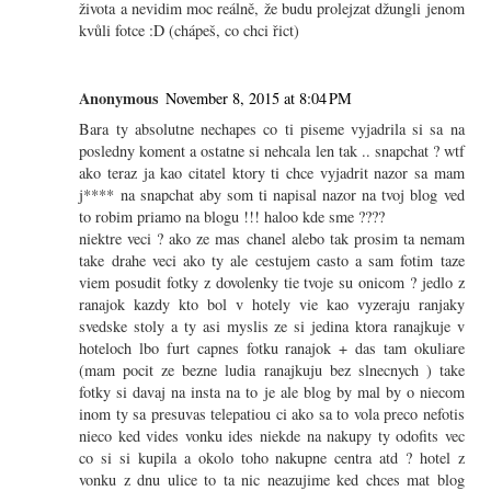
života a nevidim moc reálně, že budu prolejzat džungli jenom
kvůli fotce :D (chápeš, co chci řict)
Anonymous
November 8, 2015 at 8:04 PM
Bara ty absolutne nechapes co ti piseme vyjadrila si sa na
posledny koment a ostatne si nehcala len tak .. snapchat ? wtf
ako teraz ja kao citatel ktory ti chce vyjadrit nazor sa mam
j**** na snapchat aby som ti napisal nazor na tvoj blog ved
to robim priamo na blogu !!! haloo kde sme ????
niektre veci ? ako ze mas chanel alebo tak prosim ta nemam
take drahe veci ako ty ale cestujem casto a sam fotim taze
viem posudit fotky z dovolenky tie tvoje su onicom ? jedlo z
ranajok kazdy kto bol v hotely vie kao vyzeraju ranjaky
svedske stoly a ty asi myslis ze si jedina ktora ranajkuje v
hoteloch lbo furt capnes fotku ranajok + das tam okuliare
(mam pocit ze bezne ludia ranajkuju bez slnecnych ) take
fotky si davaj na insta na to je ale blog by mal by o niecom
inom ty sa presuvas telepatiou ci ako sa to vola preco nefotis
nieco ked vides vonku ides niekde na nakupy ty odofits vec
co si si kupila a okolo toho nakupne centra atd ? hotel z
vonku z dnu ulice to ta nic neazujime ked chces mat blog