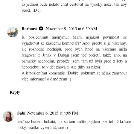
až jednou bude někdo chtít cestovat na vysoký noze, tak aby
věděl. :D :)
Barbora
November 9, 2015 at 6:59 AM
K poslednímu anonymu: Mám nějakou povinnost se
vyjadřovat ke každému komnetáři? Ano, přečtu si je všechny,
ale rozhodně nechápu, proč bych hned na všechno měla
reagovat :) Jinak v Dubaji jsem teď potřetí, takže ano, na
památky nechodím, protože jsem tam už byla před x lety a
nepotřebuji to vidět znova :) Ale díky za názor.
A k poslenímu komentáři: Dobře, pokusím se nějak zahrnout
více informací o dané zemi :)
Reply
Sabi
November 6, 2015 at 4:09 PM
keď raz budem bohatá, tak sa tam určite pôjdem pozrieť :D krásne
fotky, všetko vyzerá úžasne :)