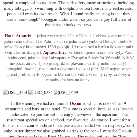
spend a couple of hours there. The park offers many attractions. including
many toboggans, swimming with dolphins or sea lions, many restaurants,
pools and even its own beach. What I found really amazing is that they
have a "see-though" toboggan under water, so you can enjoy full view of
the fishes, sharks and rays.
Hotel Atlantis
je jeden z nejznámějších v Dubaji. Leží na konci umělého
palmového ostova The Palm a stal se jedním ze symbolů Dubaje. Tento 5-i
hvězdičkový hotel nabízí 1539 pokojů, 19 restaurací a barů a dokonce má i
Aquaventure
svůj vlastní akvapark
, ve kterém jsme včera také byly. Park
je hodnocený jako nejlepší akvapark v Evropě a Středním Východě. Nabízí
nespočet atrakcí (jako je například plavání s delfíny nebo lachtany),
tobogánů, bazénů, restaurací a dokonce i vlastní pláž. Mně nejvíc super
přišel průhledný tobogán, ve kterém tak vidíte všechny ryby, žraloky a
rejnoky doslova na dotek.
Ossiano
In the evening we had a dinner at
, which is one of the 19
restaurants and bars in the hotel. This one is special, because it is located
underwater, so you can eat and enjoy the view on the aquarium. The
restaurant specializes on seafood, my favourite. As started I went for a
lobster, main course I chose black prawns and ended with a raspberry/basil
cake. After dinner we also grabbed a drink at the bar - I went for Daiquiri
and the second one is Kiwi Margarita. The restaurant won the "Best