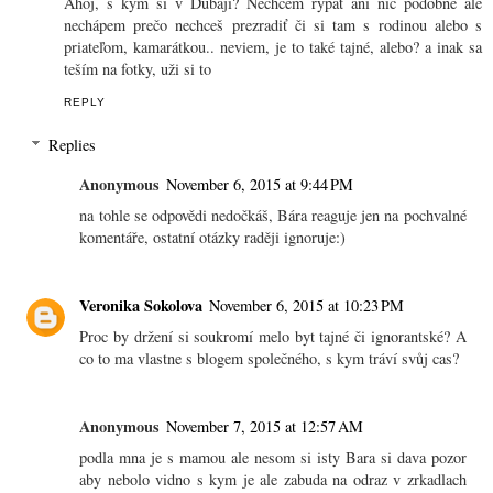
Ahoj, s kým si v Dubaji? Nechcem rýpať ani nič podobné ale
nechápem prečo nechceš prezradiť či si tam s rodinou alebo s
priateľom, kamarátkou.. neviem, je to také tajné, alebo? a inak sa
teším na fotky, uži si to
REPLY
Replies
Anonymous
November 6, 2015 at 9:44 PM
na tohle se odpovědi nedočkáš, Bára reaguje jen na pochvalné
komentáře, ostatní otázky raději ignoruje:)
Veronika Sokolova
November 6, 2015 at 10:23 PM
Proc by držení si soukromí melo byt tajné či ignorantské? A
co to ma vlastne s blogem společného, s kym tráví svůj cas?
Anonymous
November 7, 2015 at 12:57 AM
podla mna je s mamou ale nesom si isty Bara si dava pozor
aby nebolo vidno s kym je ale zabuda na odraz v zrkadlach