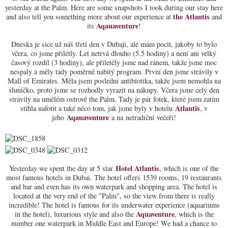
yesterday at the Palm. Here are some snapshots I took during our stay here
t
he Atlantis
and also tell you something more about our experience at
and
Aqauaventure
its
!
Dneska je sice už náš třetí den v Dubaji, ale mám pocit, jakoby to bylo
včera, co jsme přilétly. Let netrvá dlouho (5.5 hodiny) a není ani velký
časový rozdíl (3 hodiny), ale přiletěly jsme nad ránem, takže jsme moc
nespaly a měly tady poměrně nabitý program. První den jsme strávily v
Mall of Emirates. Měla jsem poslední antibiotika, takže jsem nemohla na
sluníčko, proto jsme se rozhodly vyrazit na nákupy. Včera jsme celý den
strávily na umělém ostrově the Palm. Tady je pár fotek, které jsem zatím
Atlantis
stihla nafotit a také něco tom, jak jsme byly v hotelu
, v
Aqauaventure
jeho
a na netradiční večeři!
Hotel Atlantis
Yesterday we spent the day at 5 star
, which is one of the
most famous hotels in Dubai. The hotel offers 1539 rooms, 19 restaurants
and bar and even has its own waterpark and shopping area. The hotel is
located at the very end of the "Palm", so the view from there is really
incredible! The hotel is famous for its underwater experience (aquariums
Aquaventure
in the hotel), luxurious style and also the
, which is the
number one waterpark in Middle East and Europe! We had a chance to