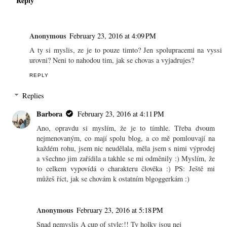
Reply
Anonymous
February 23, 2016 at 4:09 PM
A ty si myslis, ze je to pouze timto? Jen spolupracemi na vyssi
urovni? Neni to nahodou tim, jak se chovas a vyjadrujes?
REPLY
Replies
Barbora
February 23, 2016 at 4:11 PM
Ano, opravdu si myslím, že je to tímhle. Třeba dvoum
nejmenovaným, co mají spolu blog, a co mě pomlouvají na
každém rohu, jsem nic neudělala, měla jsem s nimi výprodej
a všechno jim zařídila a takhle se mi odměnily :) Myslím, že
to celkem vypovídá o charakteru člověka :) PS: Ještě mi
můžeš říct, jak se chovám k ostatním blgoggerkám :)
Anonymous
February 23, 2016 at 5:18 PM
Snad nemyslis A cup of style:!! Ty holky jsou nej