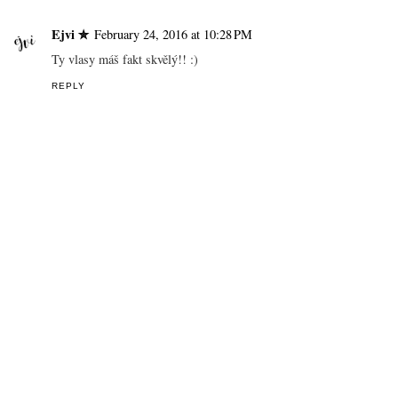
Ejvi ✮
February 24, 2016 at 10:28 PM
Ty vlasy máš fakt skvělý!! :)
REPLY
THANK YOU FOR YOUR COMMENTS! - DĚKUJI
VÁM VŠEM ZA KOMENTÁŘ!