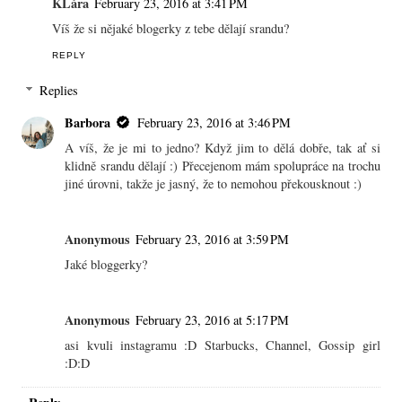
KLára
February 23, 2016 at 3:41 PM
Víš že si nějaké blogerky z tebe dělají srandu?
REPLY
Replies
Barbora
February 23, 2016 at 3:46 PM
A víš, že je mi to jedno? Když jim to dělá dobře, tak ať si
klidně srandu dělají :) Přecejenom mám spolupráce na trochu
jiné úrovni, takže je jasný, že to nemohou překousknout :)
Anonymous
February 23, 2016 at 3:59 PM
Jaké bloggerky?
Anonymous
February 23, 2016 at 5:17 PM
asi kvuli instagramu :D Starbucks, Channel, Gossip girl
:D:D