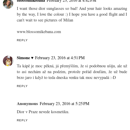
blossomikebana
February 23, 2016 at 4:42 PM
I want those dior sunglasses so bad! And your hair looks amazing
by the way, I love the colour :) I hope you have a good flight and I
can't wait to see pictures of Milan
www.blossomikebana.com
REPLY
Simone ♥
February 23, 2016 at 4:51 PM
Ta kápě je moc pěkná, já přemýšlím, že si podobnou ušiju, ale už
to asi nechám až na podzim, protože pořád doufám, že už bude
brzo jaro i když to teda dneska venku tak moc nevypadá :-D
REPLY
Anonymous
February 23, 2016 at 5:25 PM
Dior v Praze nevede kosmetiku.
REPLY