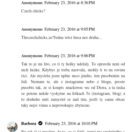
Anonymous
February 23, 2016 at 8:36 PM
Czech chicks?
Anonymous
February 23, 2016 at 9:05 PM
Theczechchicks,ze?Jedna vetsi husa nez druha...
Anonymous
February 23, 2016 at 9:06 PM
Tak to je mi lito, co ti ty holky udelaly. To opravdu neni od
nich hezke. Kdybys je treba nastvala, mohly ti to na rovinu
rici. Ale myslela jsem uplne neco jineho, tim pusobenim na
lidi. Neznam te, ale z instagramu nebo z blogu, proste
pusobis tak, ze si koupis znackovou vec od Diora, a ta taska
se potom nekde vyskytne na fotkach 5x (instagram, blog) a
to druheho nuti zamyslet se nad tim, jestli ty sama obcas
taky nejsi vinna a neprovokujes zbytecne.
Barbora
February 23, 2016 at 10:01 PM
No tak já si myslim, že to, co si fotíš, nemá nic společného s