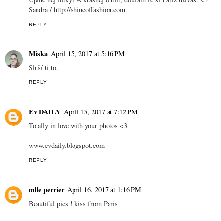
http://lartoffashion.com
REPLY
Anonymous
April 15, 2017 at 8:54 AM
Ein toller Look! Sehr elegant und feminin! Mantel und Heels
gefallen mir sehr gut :-*
viele liebe Grüße
Melanie / www.goldzeitblog.de
REPLY
Sandra
April 15, 2017 at 11:44 AM
Uplne nej fotky! A krasnej outfit, doufam ze si Pariz uzivas. <3
Sandra / http://shineoffashion.com
REPLY