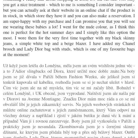
you get a nice treatment - which to me is something I consider important -
but you can actually ask at their website in an online chat if the product is
in stock, in which store they have it and you can also make a reservation. I
am super-happy with my purchase and I can promise you that you will see
me wearing these babies a lot! I went for the nude colour, as I think this
one is perfect for the hot summer days and I simply like this option the
most. I wore them for the very first time together with my black skinny
jeans, a simple white top and a beige blazer. I have added my Chanel
brooch and Lady Dior bag with studs, which is one of my favourite bags
at the moment!
Už když jsem letěla do Londýna, měla jsem an svém wishlistu jednu věc -
a to J'Adior slingbacks od Diora, které určitě moc dobře znáte.Na boty
jsem se již dívala v Paříži během Fashion Weeku, ale jelikož jsem si
tenkrát kupovala už kabelku, rozhodla jsem se si je nechat uležet v hlavě.
Čím víc jsem ale na ně myslela, tím víc se mi začaly líbit. Bohužel v
celém Londýně, i UK obecně, jsou vyprodané. Naštěstí jsem ale našla pár
v Diorovi na Avenue Montiagne. Značku Dior mám moc ráda a co se mi
obvzlášť líbí je jejich zákaznický servis. Na jejich weobových stránkách si
můžete online zachatetovat s jejich zaměstnancem, který Vám odpoví na
všechny dotazy a například i zjistí v jakém butiku je daná věc k mání a
případně Vám ji i rovnou zarezervuje. Boty jsem již vyzkoušela v Paříži a
prakticky jsem je nesundala. Zkombinovala jsem je s černými skinny
džínami, ke kterým jsem přidala bílý top a přes něj béžový blazer. Outfit
jsem doplnila Lady Dior, kterou momentálně nosím skoro denně a také