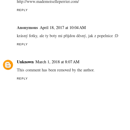
Miska
April 15, 2017 at 5:16 PM
Sluší ti to.
REPLY
Ev DAILY
April 15, 2017 at 7:12 PM
Totally in love with your photos <3
www.evdaily.blogspot.com
REPLY
mlle perrier
April 16, 2017 at 1:16 PM
Beautiful pics ! kiss from Paris
http://www.mademoiselleperrier.com/
REPLY
Anonymous
April 18, 2017 at 10:04 AM