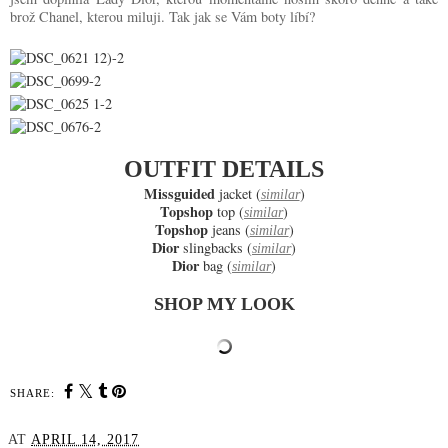
brož Chanel, kterou miluji. Tak jak se Vám boty líbí?
OUTFIT DETAILS
Missguided
jacket (
)
similar
Topshop
top (
)
similar
Topshop
jeans (
)
similar
Dior
slingbacks (
)
similar
Dior
bag (
)
similar
SHOP MY LOOK
SHARE: