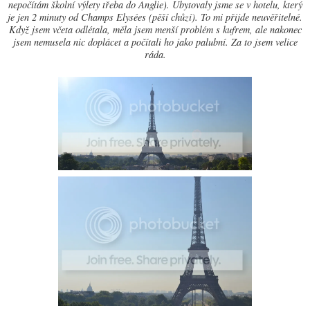
nepočítám školní výlety třeba do Anglie). Ubytovaly jsme se v hotelu, který
je jen 2 minuty od Champs Elysées (pěší chůzí). To mi přijde neuvěřitelné.
Když jsem včeta odlétala, měla jsem menší problém s kufrem, ale nakonec
jsem nemusela nic doplácet a počítali ho jako palubní. Za to jsem velice
ráda.