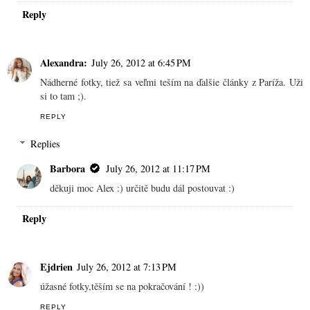
Reply
Alexandra:
July 26, 2012 at 6:45 PM
Nádherné fotky, tiež sa veľmi teším na ďalšie články z Paríža. Uži
si to tam ;).
REPLY
Replies
Barbora
July 26, 2012 at 11:17 PM
děkuji moc Alex :) určitě budu dál postouvat :)
Reply
Ejdrien
July 26, 2012 at 7:13 PM
úžasné fotky,těším se na pokračování ! :))
REPLY