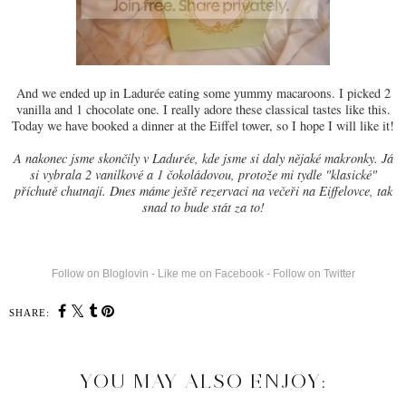
And we ended up in Ladurée eating some yummy macaroons. I picked 2
vanilla and 1 chocolate one. I really adore these classical tastes like this.
Today we have booked a dinner at the Eiffel tower, so I hope I will like it!
A nakonec jsme skončily v Ladurée, kde jsme si daly nějaké makronky. Já
si vybrala 2 vanilkové a 1 čokoládovou, protože mi tydle "klasické"
příchutě chutnají. Dnes máme ještě rezervaci na večeři na Eiffelovce, tak
snad to bude stát za to!
Follow on Bloglovin
-
Like me on Facebook
-
Follow on Twitter
SHARE:
YOU MAY ALSO ENJOY: