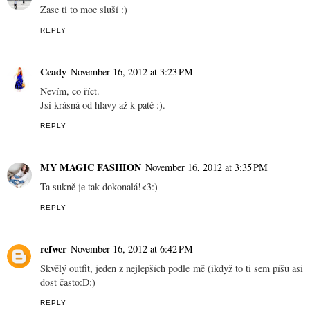
Zase ti to moc sluší :)
REPLY
Ceady
November 16, 2012 at 3:23 PM
Nevím, co říct.
Jsi krásná od hlavy až k patě :).
REPLY
MY MAGIC FASHION
November 16, 2012 at 3:35 PM
Ta sukně je tak dokonalá!<3:)
REPLY
refwer
November 16, 2012 at 6:42 PM
Skvělý outfit, jeden z nejlepších podle mě (ikdyž to ti sem píšu asi
dost často:D:)
REPLY