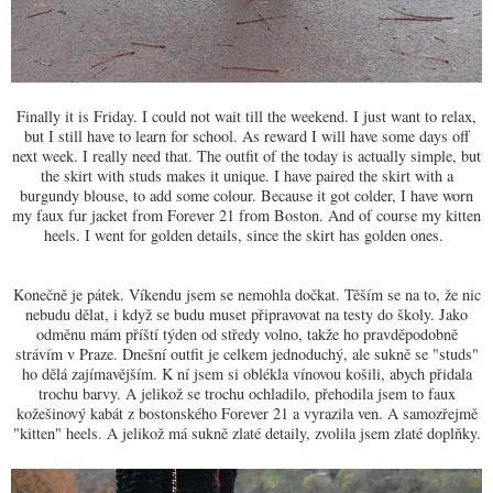
Finally it is Friday. I could not wait till the weekend. I just want to relax,
but I still have to learn for school. As reward I will have some days off
next week. I really need that. The outfit of the today is actually simple, but
the skirt with studs makes it unique. I have paired the skirt with a
burgundy blouse, to add some colour. Because it got colder, I have worn
my faux fur jacket from Forever 21 from Boston. And of course my kitten
heels. I went for golden details, since the skirt has golden ones.
Konečně je pátek. Víkendu jsem se nemohla dočkat. Těším se na to, že nic
nebudu dělat, i když se budu muset připravovat na testy do školy. Jako
odměnu mám příští týden od středy volno, takže ho pravděpodobně
strávím v Praze. Dnešní outfit je celkem jednoduchý, ale sukně se "studs"
ho dělá zajímavějším. K ní jsem si oblékla vínovou košili, abych přidala
trochu barvy. A jelikož se trochu ochladilo, přehodila jsem to faux
kožešinový kabát z bostonského Forever 21 a vyrazila ven. A samozřejmě
"kitten" heels. A jelikož má sukně zlaté detaily, zvolila jsem zlaté doplňky.