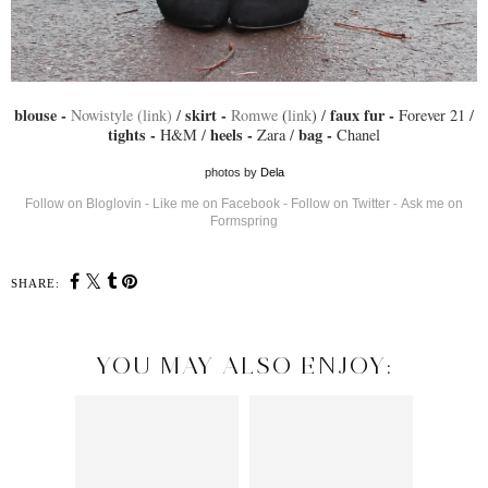
blouse -
skirt -
faux fur -
Nowistyle (link)
/
Romwe
(
link
) /
Forever 21 /
tights -
heels -
bag -
H&M /
Zara /
Chanel
photos by
Dela
Follow on Bloglovin
-
Like me on Facebook
-
Follow on Twitter
Ask me on
-
Formspring
SHARE:
YOU MAY ALSO ENJOY: