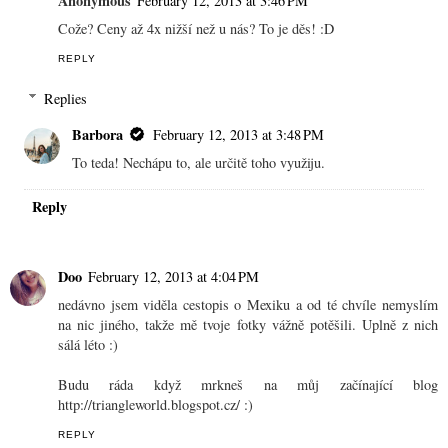
Anonymous
February 12, 2013 at 3:46 PM
Cože? Ceny až 4x nižší než u nás? To je děs! :D
REPLY
Replies
Barbora
February 12, 2013 at 3:48 PM
To teda! Nechápu to, ale určitě toho využiju.
Reply
Doo
February 12, 2013 at 4:04 PM
nedávno jsem viděla cestopis o Mexiku a od té chvíle nemyslím
na nic jiného, takže mě tvoje fotky vážně potěšili. Uplně z nich
sálá léto :)
Budu ráda když mrkneš na můj začínající blog
http://triangleworld.blogspot.cz/ :)
REPLY