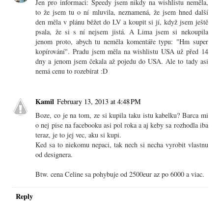
Jen pro informaci: Speedy jsem nikdy na wishlistu neměla,
to že jsem tu o ní mluvila, neznamená, že jsem hned další
den měla v plánu běžet do LV a koupit si jí, když jsem ještě
psala, že si s ní nejsem jistá. A Lima jsem si nekoupila
jenom proto, abych tu neměla komentáře typu: "Hm super
kopírování". Pradu jsem měla na wishlistu USA už před 14
dny a jenom jsem čekala až pojedu do USA. Ale to tady asi
nemá cenu to rozebírat :D
Kamil
February 13, 2013 at 4:48 PM
Boze, co je na tom, ze si kupila taku istu kabelku? Barca mi
o nej pise na facebooku asi pol roka a aj keby sa rozhodla iba
teraz, je to jej vec, aku si kupi.
Ked sa to niekomu nepaci, tak nech si necha vyrobit vlastnu
od designera.
Btw. cena Celine sa pohybuje od 2500eur az po 6000 a viac.
Reply