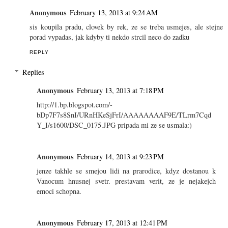
Anonymous
February 13, 2013 at 9:24 AM
sis koupila pradu, clovek by rek, ze se treba usmejes, ale stejne
porad vypadas, jak kdyby ti nekdo strcil neco do zadku
REPLY
Replies
Anonymous
February 13, 2013 at 7:18 PM
http://1.bp.blogspot.com/-
bDp7F7s8SnI/URnHKeSjFrI/AAAAAAAAF9E/TLrm7Cqd
Y_I/s1600/DSC_0175.JPG pripada mi ze se usmala:)
Anonymous
February 14, 2013 at 9:23 PM
jenze takhle se smejou lidi na prarodice, kdyz dostanou k
Vanocum hnusnej svetr. prestavam verit, ze je nejakejch
emoci schopna.
Anonymous
February 17, 2013 at 12:41 PM