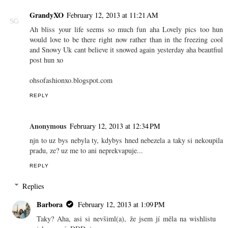
GrandyXO
February 12, 2013 at 11:21 AM
Ah bliss your life seems so much fun aha Lovely pics too hun
would love to be there right now rather than in the freezing cool
and Snowy Uk cant believe it snowed again yesterday aha beautfiul
post hun xo
ohsofashionxo.blogspot.com
REPLY
Anonymous
February 12, 2013 at 12:34 PM
njn to uz bys nebyla ty, kdybys hned nebezela a taky si nekoupila
pradu, ze? uz me to ani neprekvapuje...
REPLY
Replies
Barbora
February 12, 2013 at 1:09 PM
Taky? Aha, asi si nevšiml(a), že jsem jí měla na wishlistu