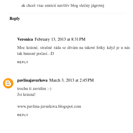
ak chceš viac emócií navštív blog slečny jágrovej
Reply
Veronica
February 13, 2013 at 8:31 PM
Moc krásné, strašně ráda se dívám na takové fotky když je u nás
tak hnusné počasí..:D
REPLY
pavlinajavurkova
March 3, 2013 at 2:45 PM
trochu ti zavidím :-)
Jsi krásná!
www.pavlina-javurkova.blogspot.com
REPLY