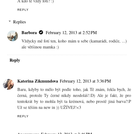
A kdo tě vždy fotí? :)
REPLY
Replies
Barbora
February 12, 2013 at 2:52 PM
Vždycky mě fotí ten, koho mám u sebe (kamarádi, rodiče, ...)
ale většinou mamka :)
Reply
Katerina Zikmundova
February 12, 2013 at 3:36 PM
Baru, kdyby to mělo být podle toho, jak Tě znám, řekla bych, že
černá, protože Ty černé nikdy neodoláš!:D) Ale je fakt, že pro
tentokrát by to mohla být ta krémová, nebo prostě jiná barva?:P
Už se těším na new in )) UŽÍVEJ!<3
REPLY