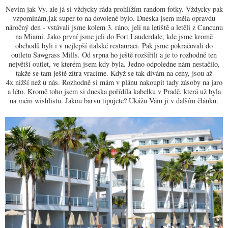
Nevím jak Vy, ale já si vždycky ráda prohlížím random fotky. Vždycky pak
vzpomínám,jak super to na dovolené bylo. Dneska jsem měla opravdu
náročný den - vstávali jsme kolem 3. ráno, jeli na letiště a letěli z Cancunu
na Miami. Jako první jsme jeli do Fort Lauderdale, kde jsme kromě
obchodů byli i v nejlepší italské restauraci. Pak jsme pokračovali do
outletu Sawgrass Mills. Od srpna ho ještě rozšířili a je to rozhodně ten
největší outlet, ve kterém jsem kdy byla. Jedno odpoledne nám nestačilo,
takže se tam ještě zítra vracíme. Když se tak dívám na ceny, jsou až
4x nižší než u nás. Rozhodně si mám v plánu nakoupit tady zásoby na jaro
a léto. Kromě toho jsem si dneska pořídila kabelku v Pradě, která už byla
na mém wishlistu. Jakou barvu tipujete? Ukážu Vám ji v dalším článku.