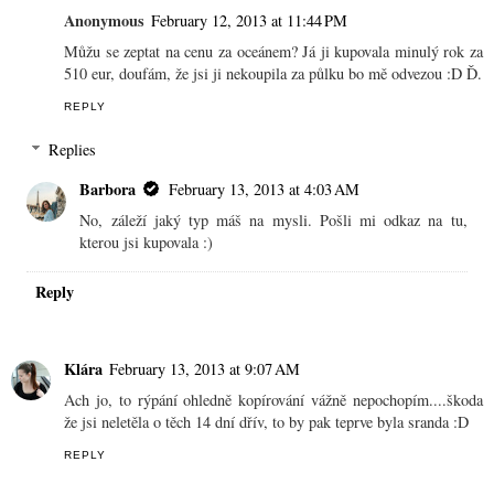
Anonymous
February 12, 2013 at 11:44 PM
Můžu se zeptat na cenu za oceánem? Já ji kupovala minulý rok za
510 eur, doufám, že jsi ji nekoupila za půlku bo mě odvezou :D Ď.
REPLY
Replies
Barbora
February 13, 2013 at 4:03 AM
No, záleží jaký typ máš na mysli. Pošli mi odkaz na tu,
kterou jsi kupovala :)
Reply
Klára
February 13, 2013 at 9:07 AM
Ach jo, to rýpání ohledně kopírování vážně nepochopím....škoda
že jsi neletěla o těch 14 dní dřív, to by pak teprve byla sranda :D
REPLY