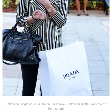
Follow on Bloglovin
-
Like me on Facebook
-
Follow on Twitter
Ask me on
-
Formspring