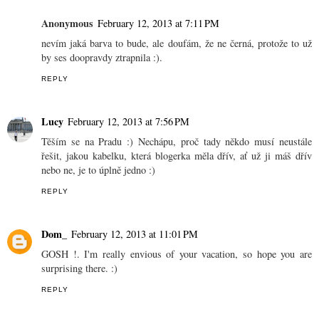
Anonymous
February 12, 2013 at 7:11 PM
nevím jaká barva to bude, ale doufám, že ne černá, protože to už
by ses doopravdy ztrapnila :).
REPLY
Lucy
February 12, 2013 at 7:56 PM
Těším se na Pradu :) Nechápu, proč tady někdo musí neustále
řešit, jakou kabelku, která blogerka měla dřív, ať už ji máš dřív
nebo ne, je to úplně jedno :)
REPLY
Dom_
February 12, 2013 at 11:01 PM
GOSH !. I'm really envious of your vacation, so hope you are
surprising there. :)
REPLY