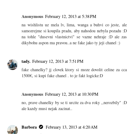
Anonymous
February 12, 2013 at 5:38 PM
na wishlistu uz mela lv, lima, wanga a buhvi co jeste, ale
samozrejme si koupila pradu, aby nahodou nebyla pozadu :D
na tohle "dusevni vlastnictvi" se vazne nehraje :D ale zas
dikybohu aspon ma pravou..a ne fake jako ty jeji chanel :)
tady.
February 12, 2013 at 7:51 PM
fake chanelky? jj clovek ktory si moze dovolit celine za cca
1500€, si kupi fake chanel . to je fakt logicke:D
Anonymous
February 12, 2013 at 10:30 PM
no, prave chanelky by se ti urcite za dva roky ,,nerozbily" :D
ale kazdy musi nejak zacinat..
Barbora
February 13, 2013 at 4:20 AM