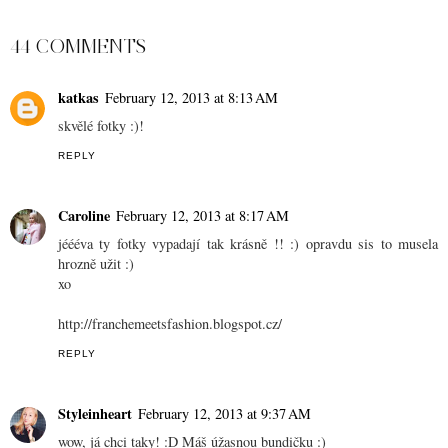
SHARE
44 COMMENTS
katkas
February 12, 2013 at 8:13 AM
skvělé fotky :)!
REPLY
Caroline
February 12, 2013 at 8:17 AM
jéééva ty fotky vypadají tak krásně !! :) opravdu sis to musela
hrozně užit :)
xo
http://franchemeetsfashion.blogspot.cz/
REPLY
Styleinheart
February 12, 2013 at 9:37 AM
wow, já chci taky! :D Máš úžasnou bundičku :)