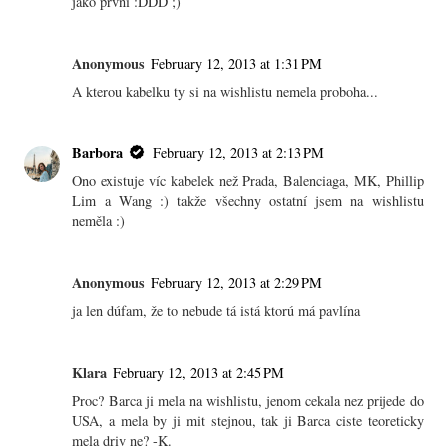
jako první :DDD ;)
Anonymous
February 12, 2013 at 1:31 PM
A kterou kabelku ty si na wishlistu nemela proboha...
Barbora
February 12, 2013 at 2:13 PM
Ono existuje víc kabelek než Prada, Balenciaga, MK, Phillip
Lim a Wang :) takže všechny ostatní jsem na wishlistu
neměla :)
Anonymous
February 12, 2013 at 2:29 PM
ja len dúfam, že to nebude tá istá ktorú má pavlína
Klara
February 12, 2013 at 2:45 PM
Proc? Barca ji mela na wishlistu, jenom cekala nez prijede do
USA, a mela by ji mit stejnou, tak ji Barca ciste teoreticky
mela driv ne? -K.