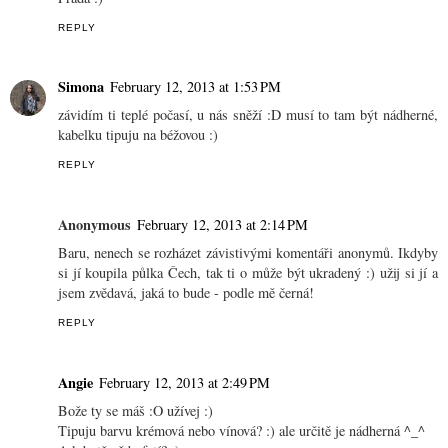
REPLY
Simona
February 12, 2013 at 1:53 PM
závidím ti teplé počasí, u nás sněží :D musí to tam být nádherné,
kabelku tipuju na béžovou :)
REPLY
Anonymous
February 12, 2013 at 2:14 PM
Baru, nenech se rozházet závistivými komentáři anonymů. Ikdyby
si jí koupila půlka Čech, tak ti o může být ukradený :) užij si jí a
jsem zvědavá, jaká to bude - podle mě černá!
REPLY
Angie
February 12, 2013 at 2:49 PM
Bože ty se máš :O užívej :)
Tipuju barvu krémová nebo vínová? :) ale určitě je nádherná ^_^