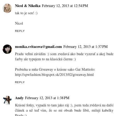
Nicol & Nikolka
February 12, 2013 at 12:54 PM
tak to je sen! :)
Nicol
REPLY
monika.svitacova@gmail.com
February 12, 2013 at 1:37 PM
Pradu veľmi závidím :) som zvedavá ako bude vyzerať a akej bude
farby ale typujem to na klasickú čiernu :)
Prebieha u mňa Giveaway o krásne sako Gai Mattiolo:
http://spwfashion.blogspot.sk/2013/02/giveaway.html
REPLY
Andy
February 12, 2013 at 1:38 PM
Krásné fotky, vypadá to tam jako ráj :), jsem teda zvědavá na další
článek a už teď vím, že se mi obsah bude líbit, miluji kabelky
Prada :)