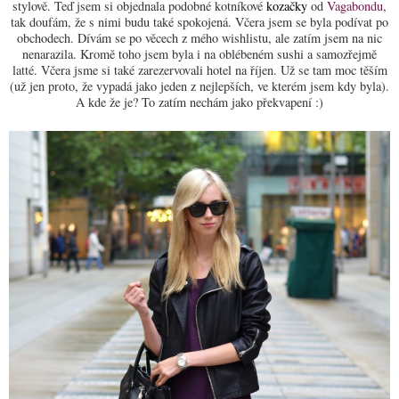
stylově. Teď jsem si objednala podobné kotníkové
kozačky
od
Vagabondu
,
tak doufám, že s nimi budu také spokojená. Včera jsem se byla podívat po
obchodech. Dívám se po věcech z mého wishlistu, ale zatím jsem na nic
nenarazila. Kromě toho jsem byla i na oblébeném sushi a samozřejmě
latté. Včera jsme si také zarezervovali hotel na říjen. Už se tam moc těším
(už jen proto, že vypadá jako jeden z nejlepších, ve kterém jsem kdy byla).
A kde že je? To zatím nechám jako překvapení :)