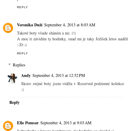
REPLY
Veronika Duží
September 4, 2013 at 8:03 AM
Takové boty všude sháním a nic :/:(
A moc ti závidím ty hodinky, snad mi je taky Ježíšek letos nadělí
:-D:-)
REPLY
Replies
Andy
September 4, 2013 at 12:52 PM
Skoro stejné boty jsem viděla v Reserved podzimní kolekce
:)
Reply
Elle Pomsar
September 4, 2013 at 9:03 AM
Jednoducha a krasna kombinacia, tie hodinky su skvele! :)