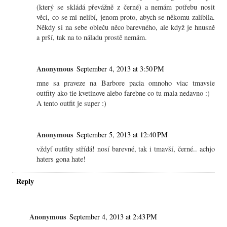
(který se skládá převážně z černé) a nemám potřebu nosit
věci, co se mi nelíbí, jenom proto, abych se někomu zalíbila.
Někdy si na sebe obleču něco barevného, ale když je hnusně
a prší, tak na to náladu prostě nemám.
Anonymous
September 4, 2013 at 3:50 PM
mne sa praveze na Barbore pacia omnoho viac tmavsie
outfity ako tie kvetinove alebo farebne co tu mala nedavno :)
A tento outfit je super :)
Anonymous
September 5, 2013 at 12:40 PM
vždyť outfity střídá! nosí barevné, tak i tmavší, černé.. achjo
haters gona hate!
Reply
Anonymous
September 4, 2013 at 2:43 PM