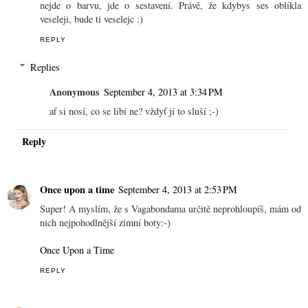
nejde o barvu, jde o sestavení. Právě, že kdybys ses oblíkla
veseleji, bude ti veselejc :)
REPLY
Replies
Anonymous
September 4, 2013 at 3:34 PM
ať si nosí, co se líbí ne? vždyť jí to sluší ;-)
Reply
Once upon a time
September 4, 2013 at 2:53 PM
Super! A myslím, že s Vagabondama určitě neprohloupíš, mám od
nich nejpohodlnější zimní boty:-)
Once Upon a Time
REPLY