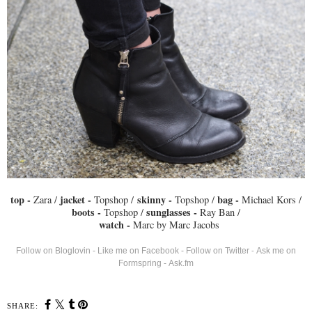
top -
jacket -
skinny -
bag -
Zara /
Topshop /
Topshop /
Michael Kors /
boots -
sunglasses -
Topshop /
Ray Ban /
watch -
Marc by Marc Jacobs
Follow on Bloglovin
-
Like me on Facebook
-
Follow on Twitter
Ask me on
-
Formspring
-
Ask.fm
SHARE: