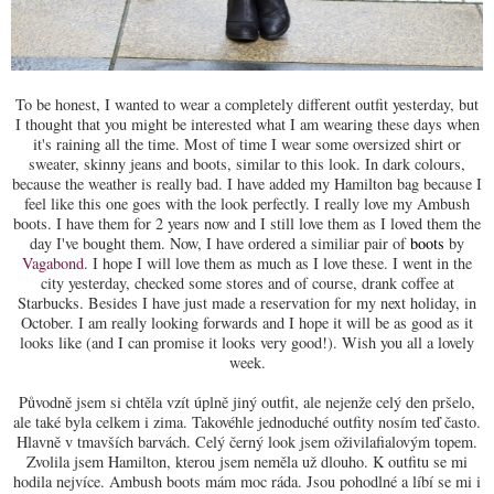
To be honest, I wanted to wear a completely different outfit yesterday, but
I thought that you might be interested what I am wearing these days when
it's raining all the time. Most of time I wear some oversized shirt or
sweater, skinny jeans and boots, similar to this look. In dark colours,
because the weather is really bad. I have added my Hamilton bag because I
feel like this one goes with the look perfectly. I really love my Ambush
boots. I have them for 2 years now and I still love them as I loved them the
day I've bought them. Now, I have ordered a similiar pair of
boots
by
Vagabond
. I hope I will love them as much as I love these. I went in the
city yesterday, checked some stores and of course, drank coffee at
Starbucks. Besides I have just made a reservation for my next holiday, in
October. I am really looking forwards and I hope it will be as good as it
looks like (and I can promise it looks very good!). Wish you all a lovely
week.
Původně jsem si chtěla vzít úplně jiný outfit, ale nejenže celý den pršelo,
ale také byla celkem i zima. Takovéhle jednoduché outfity nosím teď často.
Hlavně v tmavších barvách. Celý černý look jsem oživilafialovým topem.
Zvolila jsem Hamilton, kterou jsem neměla už dlouho. K outfitu se mi
hodila nejvíce. Ambush boots mám moc ráda. Jsou pohodlné a líbí se mi i