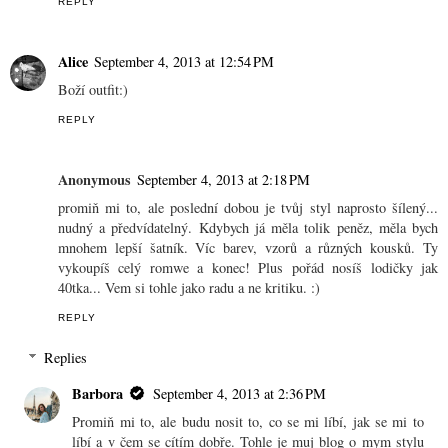
REPLY
Alice
September 4, 2013 at 12:54 PM
Boží outfit:)
REPLY
Anonymous
September 4, 2013 at 2:18 PM
promiň mi to, ale poslední dobou je tvůj styl naprosto šílený...
nudný a předvídatelný. Kdybych já měla tolik peněz, měla bych
mnohem lepší šatník. Víc barev, vzorů a různých kousků. Ty
vykoupíš celý romwe a konec! Plus pořád nosíš lodičky jak
40tka... Vem si tohle jako radu a ne kritiku. :)
REPLY
Replies
Barbora
September 4, 2013 at 2:36 PM
Promiň mi to, ale budu nosit to, co se mi líbí, jak se mi to
líbí a v čem se cítím dobře. Tohle je muj blog o mym stylu