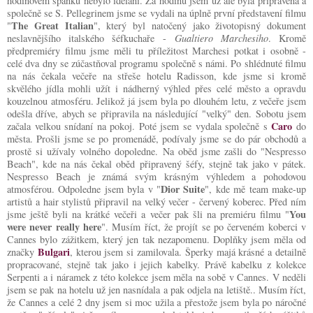
hodinovém spánku nebylo idelání. Za hodinu jsem už ale byla připravená a
společně se S. Pellegrinem jsme se vydali na úplně první představení filmu
The Great Italian
"
", který byl natočený jako životopisný dokument
neslavnějšího italského šéfkuchaře -
Gualtiero Marchesiho
. Kromě
předpremiéry filmu jsme měli tu příležitost Marchesi potkat i osobně -
celé dva dny se zúčastňoval programu společně s námi. Po shlédnuté filmu
na nás čekala večeře na střeše hotelu Radisson, kde jsme si kromě
skvělého jídla mohli užít i nádherný výhled přes celé město a opravdu
kouzelnou atmosféru. Jelikož já jsem byla po dlouhém letu, z večeře jsem
odešla dříve, abych se připravila na následující "velký" den. Sobotu jsem
Caro
začala velkou snídaní na pokoj. Poté jsem se vydala společně s
do
města. Prošli jsme se po promenádě, podívaly jsme se do pár obchodů a
prostě si užívaly volného dopoledne. Na oběd jsme zašli do "Nespresso
Beach", kde na nás čekal oběd připravený šéfy, stejně tak jako v pátek.
Nespresso Beach je známá svým krásným výhledem a pohodovou
Dior Suite
atmosférou. Odpoledne jsem byla v "
", kde mě team make-up
artistů a hair stylistů připravil na velký večer - červený koberec. Před ním
You
jsme ještě byli na krátké večeři a večer pak šli na premiéru filmu "
were never really here
". Musím říct, že projít se po červeném koberci v
Cannes bylo zážitkem, který jen tak nezapomenu. Doplňky jsem měla od
Bulgari
značky
, kterou jsem si zamilovala. Šperky majá krásné a detailně
propracované, stejně tak jako i jejich kabelky. Právě kabelku z kolekce
Serpenti a i náramek z této kolekce jsem měla na sobě v Cannes. V neděli
jsem se pak na hotelu už jen nasnídala a pak odjela na letiště.. Musím říct,
že Cannes a celé 2 dny jsem si moc užila a přestože jsem byla po náročné