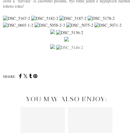
cestě a "užívala" si časového posunu, byl tohle jeden z nejlepších zážitků
tohoto roku!
SHARE:
YOU MAY ALSO ENJOY: