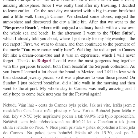
amazing atmosphere. Since I was really tired after my traveling, I decided
to leave earlier... On the next day we started with a big in-room breakfast
and a little walk through Cannes. We checked some stores, enjoyed the
atmosphere and discovered the city a little bit. After that we went to the
Nespresso Beach
"
", where with enjoyed a culinary lunch with a view over
Dior Suite
the whole sea and beach. In the afternoon I went to the "
",
which I already told you about, where I got ready for my big evening - the
red carpet! First, we went to dinner, and then continued to the premiere of
You were never really here
the movie "
". Walking the red carpet in Cannes
felt like a dream-come-true and it was an experience, which I will never
Bulgari
forget.. Thanks to
I could wear the most gorgeous bag together
with this gorgeous bracelet, both from beautiful the Serpenti collection. As
you know I learned a lot about the brand in Mexico, and I fell in love with
their classical jewelry pieces, so it was a pleasure to wear those pieces! On
Sunday I just ordered breakfast, did a little walk in the morning and then
went to the airport. My whole stay in Cannes was really amazing and I
only hope to come back next year for the Festival again!
Nebudu Vám lhát - cesta do Cannes byla peklo. Jak asi víte, letěla jsem z
mexického Cancúnu a měla přestup v New Yorku. Bohužel jsem letěla v
den, kdy v NYC bylo nepříznivé počasí a tak 99.9% letů bylo zpožděních.
Naštěstí jsem byla přebookovaná na dřívější let z Cancúun a tak jsem
stihla i letadlo do Nice. V Nice jsem přistála v pátek dopoledne a hned jela
do Cannes. Na pokoj jsem bohužel čekala až do 15.30, což po 2-