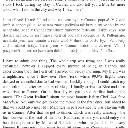
shots I took during my stay in Cannes and also tell you a little bit more
about what I did in the city and why I flew there!
Je to přesně 10 měsíců od toho, co jsem byla v Cannes poprvé. V životě
bych si nepomyslila, že se tam znovu podívám tak brzy a ani ve snu by mě
nenapadlo, že se v Cannes zúčastním filmového festivalu! Takže když jsem
S. Pellegrino
dostala nabídku se na filmový festival podívat společně se
,
neváhala jsem ani minutu a řekla ano! V dnešním postu bych Vám tedy
chtěla ukázat fotky, které jsem v Cannes nafotila a zároveň Vám i
povyprávět o tom, co jsem tam dělala a proč jsem tam hlavně letěla...
I have to admit one thing. The whole trip was tiring and I was really
exhausted, however I enjoyed every minute of being in Cannes and
experiencing the Film Festival! I arrived on Friday morning. My flight was
a nightmare, since I flew over New York, where 99.9% flights were
delayed or cancelled due to bad weather. Luckily enough, I could catch my
connection and after two hours of sleep, I finally arrived to Nice and then
was driven to Cannes. On the first day we got to see the first look of the
The Great Italian
movie "
", about the most famous Italian Chef
Gualtiero
Marchesi
. Not only we got to see the movie as the first ones, but added to
that we could also meet Mr. Marchesi in person since he was staying with
us in Cannes. After that we got to dinner, which was really amazing - the
location was at the roof of the hotel Radisson, where you could enjoy the
best food prepared by Marchesi 3 students, who are just like him very
famous Europe-wise, the most beautiful view over Cannes and a really