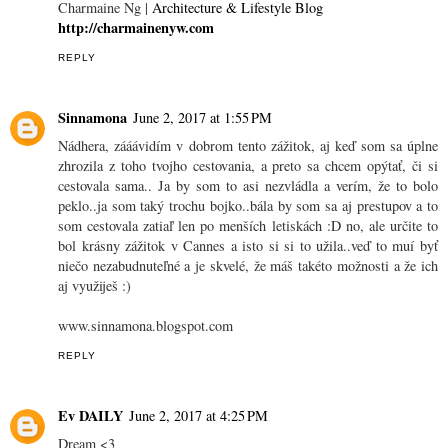
Charmaine Ng |
Architecture & Lifestyle Blog
http://charmainenyw.com
REPLY
Sinnamona
June 2, 2017 at 1:55 PM
Nádhera, zááávidím v dobrom tento zážitok, aj keď som sa úplne
zhrozila z toho tvojho cestovania, a preto sa chcem opýtať, či si
cestovala sama.. Ja by som to asi nezvládla a verím, že to bolo
peklo..ja som taký trochu bojko..bála by som sa aj prestupov a to
som cestovala zatiaľ len po menších letiskách :D no, ale určite to
bol krásny zážitok v Cannes a isto si si to užila..veď to muí byť
niečo nezabudnuteľné a je skvelé, že máš takéto možnosti a že ich
aj využiješ :)
www.sinnamona.blogspot.com
REPLY
Ev DAILY
June 2, 2017 at 4:25 PM
Dream <3