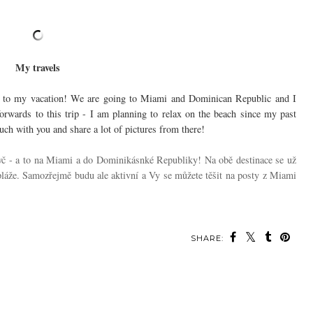
My travels
to my vacation! We are going to Miami and Dominican Republic and I
forwards to this trip - I am planning to relax on the beach since my past
ouch with you and share a lot of pictures from there!
pryč - a to na Miami a do Dominikásnké Republiky! Na obě destinace se už
 pláže. Samozřejmě budu ale aktivní a Vy se můžete těšit na posty z Miami
SHARE: