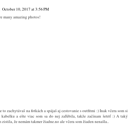
g
October 10, 2017 at 3:56 PM
ure many amazing photos!
e to zachytávaš na fotkách a spájaš aj cestovanie s outfitmi :) Inak včera som si
 kabelku a ešte viac som sa do nej zaľúbila, takže začínam šetriť :) A taký
m zistila, že nemám takmer žiadne.no ale včera som žiaden nenašla..