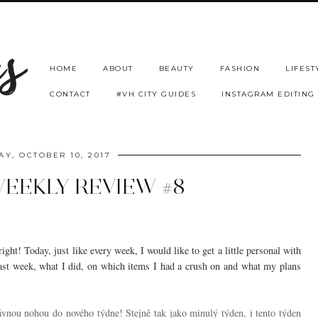
HOME
ABOUT
BEAUTY
FASHION
LIFEST
CONTACT
#VH CITY GUIDES
INSTAGRAM EDITING
AY, OCTOBER 10, 2017
WEEKLY REVIEW #8
ht! Today, just like every week, I would like to get a little personal with
past week, what I did, on which items I had a crush on and what my plans
vnou nohou do nového týdne! Stejně tak jako minulý týden, i tento týden