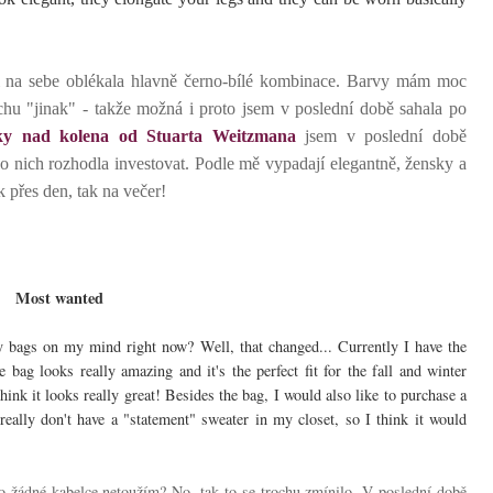
si na sebe oblékala hlavně černo-bílé kombinace. Barvy mám moc
ochu "jinak" - takže možná i proto jsem v poslední době sahala po
ky nad kolena od Stuarta Weitzmana
jsem v poslední době
o nich rozhodla investovat. Podle mě vypadají elegantně, žensky a
 přes den, tak na večer!
Most wanted
 bags on my mind right now? Well, that changed... Currently I have the
he bag looks really amazing and it's the perfect fit for the fall and winter
hink it looks really great! Besides the bag, I would also like to purchase a
 really don't have a "statement" sweater in my closet, so I think it would
o žádné kabelce netoužím? No, tak to se trochu zmínilo. V poslední době