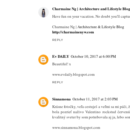
Charmaine Ng | Architecture and Lifestyle Blo
Have fun on your vacation. No doubt you'll capt
Charmaine Ng |
Architecture & Lifestyle Blog
http://charmainenyw.com
REPLY
Ev DAILY
October 10, 2017 at 6:00 PM
Beautiful! x
www.evdaily.blogspot.com
REPLY
Sinnamona
October 11, 2017 at 2:03 PM
Krásne fotočky, veľa cestuješ a veľmi sa mi páči, ž
bola pozrieť naživo Valentino rockstud červenú
kvalitný sveter by som potrebovala aj ja, lebo so
www.sinnamona.blogspot.com