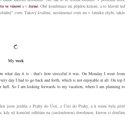
to ve vínové
černé
a v
. Obě kombinace mi přijdou krásné, a to hlavně teď
řádný" svetr. Takový kvalitní, nestárnoucí svetr mi v šatníku chybí, takže
My week
w what day it is - that's how stressful it was. On Monday I went from
ry day I had to go back and forth, which is not enjoyable at all. On top I
 for hell. So I am looking forwards to my vacation, where I am planning to
en jsem jezdila z Prahy do Ústí, z Ústí do Prahy, a k tomu byla ještě
a, kdy už konečně odlétám na (zaslouženou) dovolenou, kterou si doufám