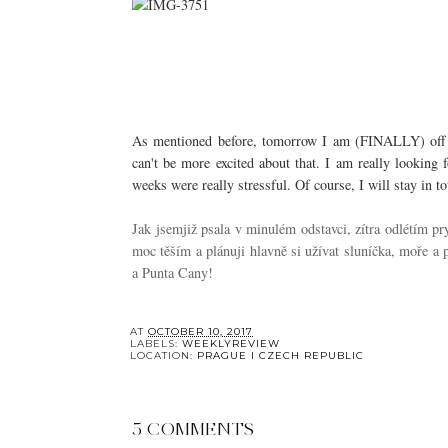
As mentioned before, tomorrow I am (FINALLY) off 
can't be more excited about that. I am really looking 
weeks were really stressful. Of course, I will stay in t
Jak jsemjiž psala v minulém odstavci, zítra odlétím 
moc těším a plánuji hlavně si užívat sluníčka, moře a
a Punta Cany!
AT
OCTOBER 10, 2017
LABELS:
WEEKLYREVIEW
LOCATION:
PRAGUE I CZECH REPUBLIC
5 COMMENTS