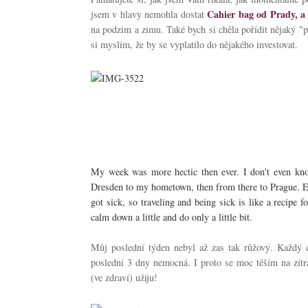
Cahier bag od Prady, a 
jsem v hlavy nemohla dostat
na podzim a zimu. Také bych si chěla pořídit nějaký "po
si myslím, že by se vyplatilo do nějakého investovat.
My week was more hectic then ever. I don't even kno
Dresden to my hometown, then from there to Prague. Eve
got sick, so traveling and being sick is like a recipe
calm down a little and do only a little bit.
Můj poslední týden nebyl až zas tak růžový. Každý d
poslední 3 dny nemocná. I proto se moc těším na zítr
(ve zdraví) užiju!