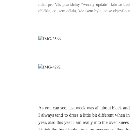
mám pro Vás pravidelný "weekly update", kde se bude
oblékla, co jsem dělala, kde jsem byla, co se objevilo 
As you can see, last week was all about black and
I always tend to dress a little bit different when i
year, also this year I am really into the over-kne
I think the boot looks great on everyone - they l