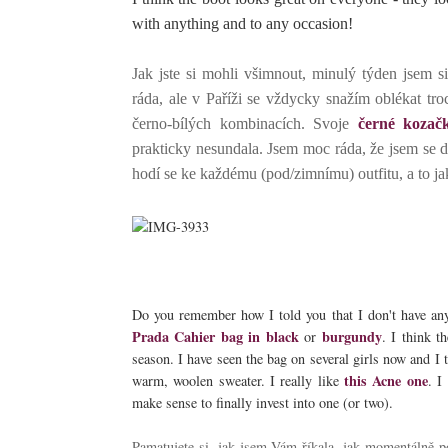
with anything and to any occasion!
Jak jste si mohli všimnout, minulý týden jsem 
ráda, ale v Paříži se vždycky snažím oblékat tr
černo-bílých kombinacích. Svoje
černé kozač
prakticky nesundala. Jsem moc ráda, že jsem se d
hodí se ke každému (pod/zimnímu) outfitu, a to jak
Do you remember how I told you that I don't have any
Prada Cahier bag in black
burgundy
or
. I think t
season. I have seen the bag on several girls now and I t
this Acne one
warm, woolen sweater. I really like
. I
make sense to finally invest into one (or two).
Pamatujete si, jak jsem Vám říkala, jak momentálně p