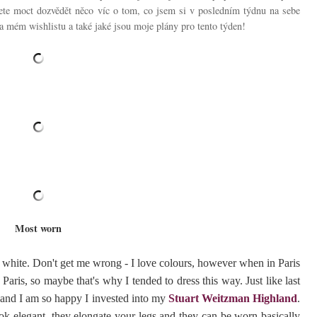
te moct dozvědět něco víc o tom, co jsem si v posledním týdnu na sebe
na mém wishlistu a také jaké jsou moje plány pro tento týden!
Most worn
 white. Don't get me wrong - I love colours, however when in Paris
n Paris, so maybe that's why I tended to dress this way. Just like last
es and I am so happy I invested into my
Stuart Weitzman Highland
.
ook elegant, they elongate your legs and they can be worn basically