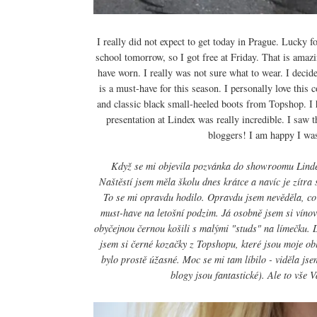
I really did not expect to get today in Prague. Lucky 
school tomorrow, so I got free at Friday. That is amazi
have worn. I really was not sure what to wear. I decide
is a must-have for this season. I personally love this c
and classic black small-heeled boots from Topshop. I
presentation at Lindex was really incredible. I saw 
bloggers! I am happy I was
Když se mi objevila pozvánka do showroomu Lindex
Naštěstí jsem měla školu dnes krátce a navíc je zítra 
To se mi opravdu hodilo. Opravdu jsem nevěděla, co 
must-have na letošní podzim. Já osobně jsem si vínovo
obyčejnou černou košili s malými "studs" na límečku. 
jsem si černé kozačky z Topshopu, které jsou moje o
bylo prostě úžasné. Moc se mi tam líbilo - viděla jse
blogy jsou fantastické). Ale to vše