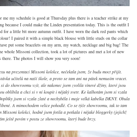
for me my schedule is good at Thursday plus there is a teacher strike at my
ng because I could make the Lindex presentation today. This is the outfit I
d for a little bit more autumn outfit. I have worn the dark red pants which
olour! I paired it with a simple black blouse with little studs on the collar
 have put some bracelets on my arm, my watch, necklage and big bag! The
the whole Missoni collection, took a lot of pictures and met a lot of new
 there. The photos I will show you very soon!
u na prezentaci Missoni kolekce, nečekala jsem, že budu moct přijít.
stávka učitelů na naší škole, a proto se tam ani na pátek nemusím vracet.
si do showroomu vzít, ale nakonec jsem zvolila vínové džíny, které jsou
u oblíbila a chci si v ní koupit i nějaký svetr. Ke kalhotám jsem si vzala
Doplňky jsem si vzala zlaté a nechyběla i moje velká kabelka DKNY. Obula
blíbené. A mimochodem velice pohodlé. Co se týče showroomu, tak to tam
m Missoni kolekci, hodně jsem fotila a potkala i nějaké bloggerky (jejichž
 Vám ještě povím v postu ze showroomu, který bude brzy.