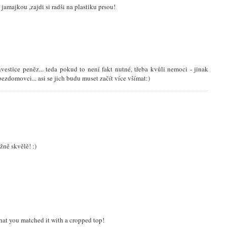
amajkou ,zajdi si radši na plastiku prsou!
nvestice peněz... teda pokud to není fakt nutné, třeba kvůli nemoci - jinak
bezdomovci... asi se jich budu muset začít více všímat:)
ně skvělě! :)
hat you matched it with a cropped top!