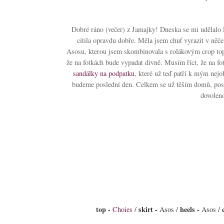
Dobré ráno (večer) z Jamajky! Dneska se mi udělalo l
cítila opravdu dobře. Měla jsem chuť vyrazit v ně
Asosu, kterou jsem skombinovala s rolákovým crop top
že na fotkách bude vypadat divně. Musím říct, že na fot
sandálky na podpatku
, které už teď patří k mým nejo
budeme poslední den. Celkem se už těším domů, posl
dovolen
top -
skirt -
heels -
Choies
/
Asos /
Asos /