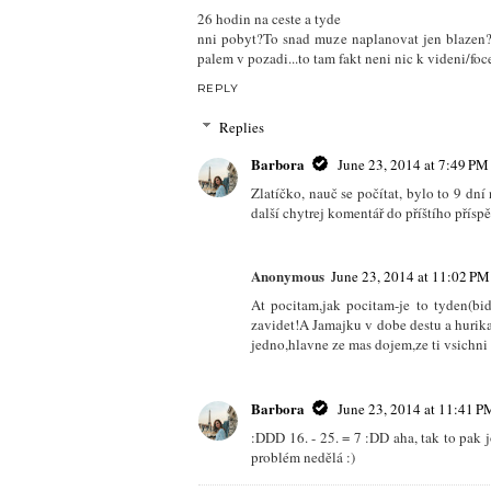
26 hodin na ceste a tyde
nni pobyt?To snad muze naplanovat jen blazen?!
palem v pozadi...to tam fakt neni nic k videni/foce
REPLY
Replies
Barbora
June 23, 2014 at 7:49 PM
Zlatíčko, nauč se počítat, bylo to 9 dní 
další chytrej komentář do příštího příspě
Anonymous
June 23, 2014 at 11:02 PM
At pocitam,jak pocitam-je to tyden(bi
zavidet!A Jamajku v dobe destu a hurikan
jedno,hlavne ze mas dojem,ze ti vsichni
Barbora
June 23, 2014 at 11:41 P
:DDD 16. - 25. = 7 :DD aha, tak to pak j
problém nedělá :)