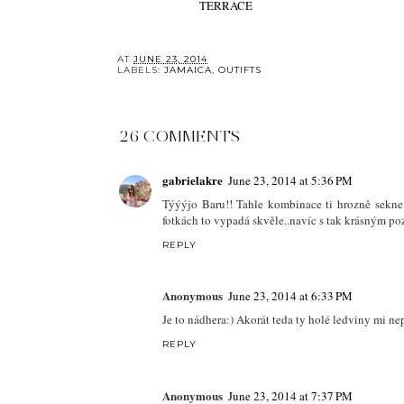
TERRACE
AT
JUNE 23, 2014
LABELS:
JAMAICA
,
OUTIFTS
26 COMMENTS
gabrielakre
June 23, 2014 at 5:36 PM
Týýýjo Baru!! Tahle kombinace ti hrozně sekne:))
fotkách to vypadá skvěle..navíc s tak krásným p
REPLY
Anonymous
June 23, 2014 at 6:33 PM
Je to nádhera:) Akorát teda ty holé ledviny mi nep
REPLY
Anonymous
June 23, 2014 at 7:37 PM