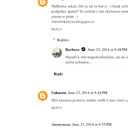
Nádherná sukně, líbí se mi ta barva :-) Jinak ješt
podpatku špatně? Já osobně s tím zkušenost nem
jenom se ptám :-)
www.bokattyna.blogspot.cz
REPLY
Replies
Barbora
June 23, 2014 at 9:48 PM
Nepatří k těm nejpohodlnějším, ale dá s
určitě nebudou...
Reply
Unknown
June 23, 2014 at 9:44 PM
Máš úžasnou postavu, tenhle outfit ti moc sluší a
REPLY
Anonymous
June 23, 2014 at 9:55 PM