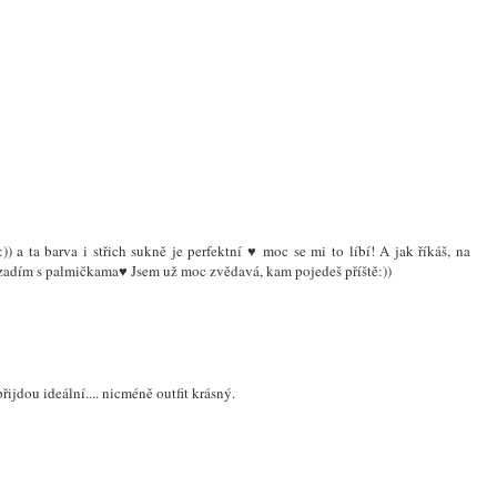
 a ta barva i střich sukně je perfektní ♥ moc se mi to líbí! A jak říkáš, na
ozadím s palmičkama♥ Jsem už moc zvědavá, kam pojedeš příště:))
řijdou ideální.... nicméně outfit krásný.