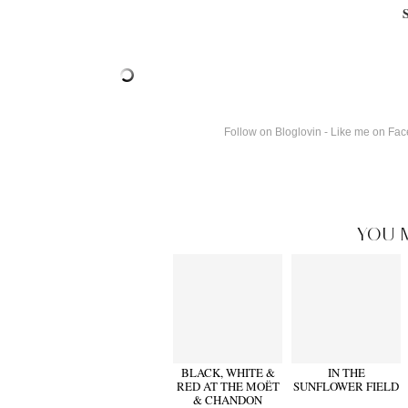
Follow on Bloglovin
-
Like me on Fa
YOU 
BLACK, WHITE &
IN THE
RED AT THE MOËT
SUNFLOWER FIELD
& CHANDON