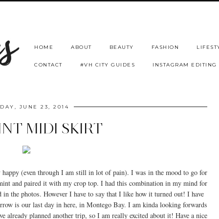
HOME
ABOUT
BEAUTY
FASHION
LIFEST
CONTACT
#VH CITY GUIDES
INSTAGRAM EDITING
AY, JUNE 23, 2014
NT MIDI SKIRT
appy (even through I am still in lot of pain). I was in the mood to go for
mint and paired it with my crop top. I had this combination in my mind for
d in the photos. However I have to say that I like how it turned out! I have
row is our last day in here, in Montego Bay. I am kinda looking forwards
ve already planned another trip, so I am really excited about it! Have a nice