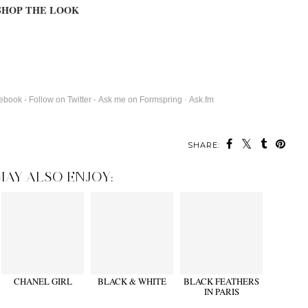
SHOP THE LOOK
cebook
-
Follow on Twitter
Ask me on Formspring
-
Ask.fm
-
SHARE:
MAY ALSO ENJOY:
CHANEL GIRL
BLACK & WHITE
BLACK FEATHERS
IN PARIS