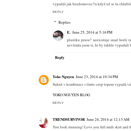
vypadáš jak bezdomovec!!a když už se tu chlubíš j
REPLY
Replies
E.
June 25, 2014 at 5:16 PM
plastiku prsou? neexistuje snad horší i
nevšimla jsem si, že by takhle vypadali 
Reply
Yoko Nguyen
June 23, 2014 at 10:34 PM
Sukně v kombinaci s tímto crop topem vypadá váž
YOKO NGUYEN BLOG
REPLY
TRENDSURVIVOR
June 24, 2014 at 12:13 AM
You look stunning! Love you full midi skirt and t