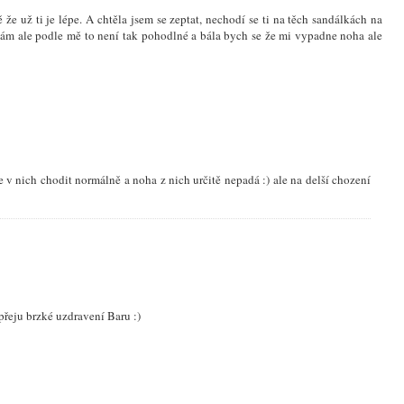
ě že už ti je lépe. A chtěla jsem se zeptat, nechodí se ti na těch sandálkách na
ám ale podle mě to není tak pohodlné a bála bych se že mi vypadne noha ale
e v nich chodit normálně a noha z nich určitě nepadá :) ale na delší chození
 přeju brzké uzdravení Baru :)