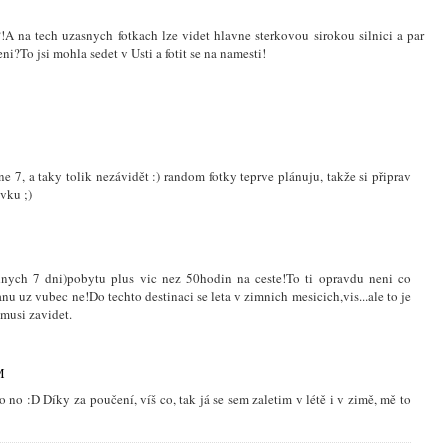
A na tech uzasnych fotkach lze videt hlavne sterkovou sirokou silnici a par
ni?To jsi mohla sedet v Usti a fotit se na namesti!
ne 7, a taky tolik nezávidět :) random fotky teprve plánuju, takže si připrav
vku ;)
dnych 7 dni)pobytu plus vic nez 50hodin na ceste!To ti opravdu neni co
u uz vubec ne!Do techto destinaci se leta v zimnich mesicich,vis...ale to je
 musi zavidet.
M
o no :D Díky za poučení, víš co, tak já se sem zaletim v létě i v zimě, mě to