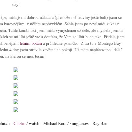
day!
épe, měla jsem dobrou náladu a (přestože mě ledviny ještě bolí) jsem se
čem barevnějším, v něčem neobvyklém. Šáhla jsem po nové midi sukni z
em. Tuhle kombinaci jsem měla vymyšlenou už déle, ale myslela jsem si,
kách se mi líbí ještě víc a doufám, že Vám se líbit bude také. Přidala jsem
blíbenějším
letním botám
a průhledné psaníčko. Zítra tu v Montego Bay
ední 4 dny jsem strávila zavřená na pokoji. Už mám naplánovanou další
ou, na kterou se moc těším!
clutch -
watch -
sunglasses -
Choies
/
Michael Kors /
Ray Ban