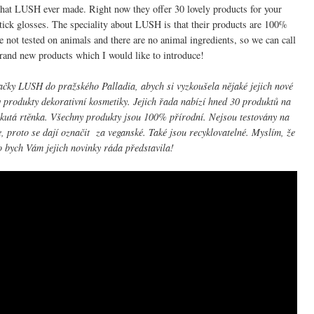
that LUSH ever made. Right now they offer 30 lovely products for your
tick glosses. The speciality about LUSH is that their products are 100%
e not tested on animals and there are no animal ingredients, so we can call
brand new products which I would like to introduce!
ačky LUSH do pražského Palladia, abych si vyzkoušela nějaké jejich nové
 produkty dekorativní kosmetiky. Jejich řada nabízí hned 30 produktů na
tekutá rtěnka. Všechny produkty jsou 100% přírodní. Nejsou testovány na
, proto se dají označit za veganské. Také jsou recyklovatelné. Myslím, že
o bych Vám jejich novinky ráda představila!