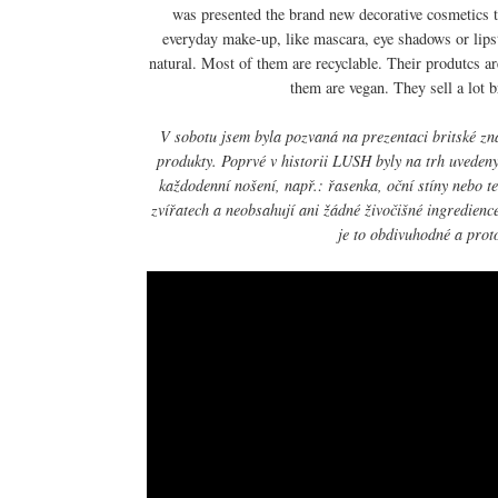
was presented the brand new decorative cosmetics 
everyday make-up, like mascara, eye shadows or lips
natural. Most of them are recyclable. Their produtcs ar
them are vegan. They sell a lot 
V sobotu jsem byla pozvaná na prezentaci britské zn
produkty. Poprvé v historii LUSH byly na trh uvedeny
každodenní nošení, např.: řasenka, oční stíny nebo 
zvířatech a neobsahují ani žádné živočišné ingredience
je to obdivuhodné a prot