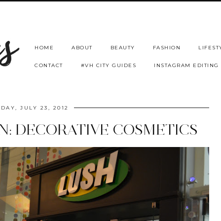
HOME
ABOUT
BEAUTY
FASHION
LIFEST
CONTACT
#VH CITY GUIDES
INSTAGRAM EDITING
DAY, JULY 23, 2012
N: DECORATIVE COSMETICS