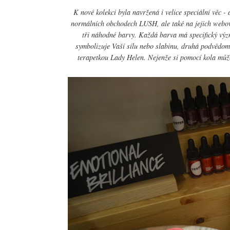
K nové kolekci byla navržená i velice speciální věc -
normálních obchodech LUSH, ale také na jejich webový
tři náhodné barvy. Každá barva má specifický výz
symbolizuje Vaší sílu nebo slabinu, druhá podvědomo
terapetkou Lady Helen. Nejenže si pomocí kola může